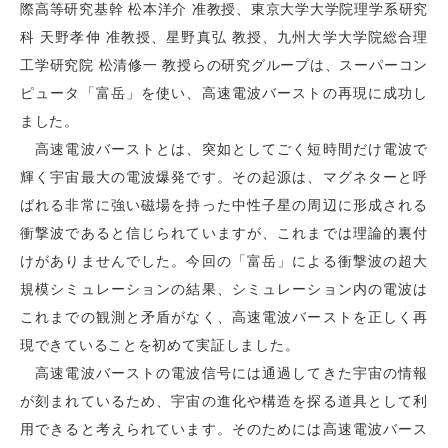
際高等研究基幹 松本洋介 准教授、東京大学大学院理学系研究
科 天野孝伸 准教授、星野真弘 教授、九州大学大学院総合理
工学研究院 松清修一 教授らの研究グループは、スーパーコン
ピュータ「富岳」を使い、高速電波バーストの再現に成功し
ました。
高速電波バーストとは、突如としてごく短時間だけ電波で
輝く宇宙最大の電波爆発です。その起源は、マグネターと呼
ばれる非常に強い磁場を持った中性子星の周辺に形成される
衝撃波であると信じられていますが、これまでは理論的裏付
けがありませんでした。今回の「富岳」による衝撃波の超大
規模シミュレーションの結果、シミュレーション内の電波は
これまでの観測と矛盾がなく、高速電波バーストを正しく再
現できていることを初めて実証しました。
高速電波バーストの電波信号には通過してきた宇宙の情報
が刻まれているため、宇宙の進化や構造を探る道具として利
用できると考えられています。そのためには高速電波バース