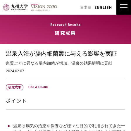
日本語
ENGLISH
Research Results
研究成果
温泉⼊浴が腸内細菌叢に与える影響を実証
泉質ごとに異なる腸内細菌が増加、温泉の効果解明に貢献
2024.02.07
研究成果
Life & Health
ポイント
温泉は病気の治療や保養など様々な目的で利用されてきた一