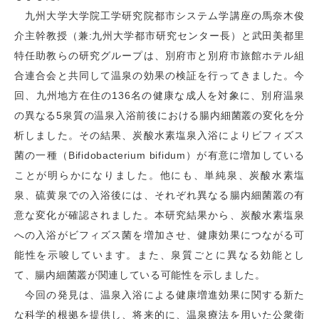
九州大学大学院工学研究院都市システム学講座の馬奈木俊
介主幹教授（兼:九州大学都市研究センター長）と武田美都里
特任助教らの研究グループは、別府市と別府市旅館ホテル組
合連合会と共同して温泉の効果の検証を行ってきました。今
回、九州地方在住の136名の健康な成人を対象に、別府温泉
の異なる5泉質の温泉入浴前後における腸内細菌叢の変化を分
析しました。その結果、炭酸水素塩泉入浴によりビフィズス
菌の一種（Bifidobacterium bifidum）が有意に増加している
ことが明らかになりました。他にも、単純泉、炭酸水素塩
泉、硫黄泉での入浴後には、それぞれ異なる腸内細菌叢の有
意な変化が確認されました。本研究結果から、炭酸水素塩泉
への入浴がビフィズス菌を増加させ、健康効果につながる可
能性を示唆しています。また、泉質ごとに異なる効能とし
て、腸内細菌叢が関連している可能性を示しました。
今回の発見は、温泉入浴による健康増進効果に関する新た
な科学的根拠を提供し、将来的に、温泉療法を用いた公衆衛