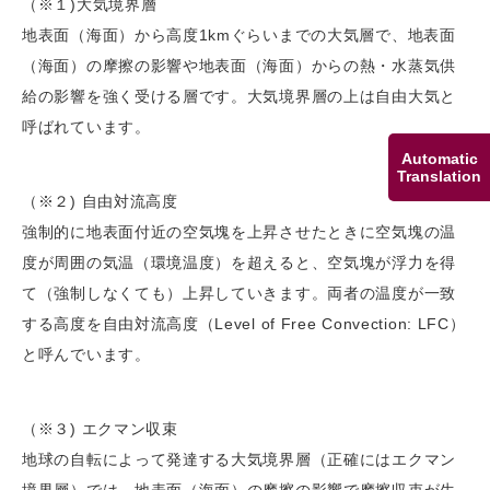
（※１)大気境界層
地表面（海面）から高度1kmぐらいまでの大気層で、地表面
（海面）の摩擦の影響や地表面（海面）からの熱・水蒸気供
給の影響を強く受ける層です。大気境界層の上は自由大気と
呼ばれています。
Automatic
Translation
（※２) 自由対流高度
強制的に地表面付近の空気塊を上昇させたときに空気塊の温
度が周囲の気温（環境温度）を超えると、空気塊が浮力を得
て（強制しなくても）上昇していきます。両者の温度が一致
する高度を自由対流高度（Level of Free Convection: LFC）
と呼んでいます。
（※３) エクマン収束
地球の自転によって発達する大気境界層（正確にはエクマン
境界層）では、地表面（海面）の摩擦の影響で摩擦収束が生