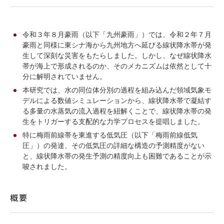
令和３年８月豪雨（以下「九州豪雨」）では、令和２年７月
豪雨と同様に東シナ海から九州地方へ延びる線状降水帯が発
生して深刻な災害をもたらしました。しかし、なぜ線状降水
帯が海上で形成されるのか、そのメカニズムは依然として十
分に解明されていません。
本研究では、水の同位体分別の過程を組み込んだ領域気象モ
デルによる数値シミュレーションから、線状降水帯で凝結す
る多量の水蒸気の流入過程を紐解くことで、線状降水帯の発
生をトリガーする支配的な力学プロセスを提唱しました。
特に梅雨前線帯を東進する低気圧（以下「梅雨前線低気
圧」）の発達、その低気圧の詳細な構造の予測精度がない
と、線状降水帯の発生予測の精度向上も困難であることが示
唆されました。
概要