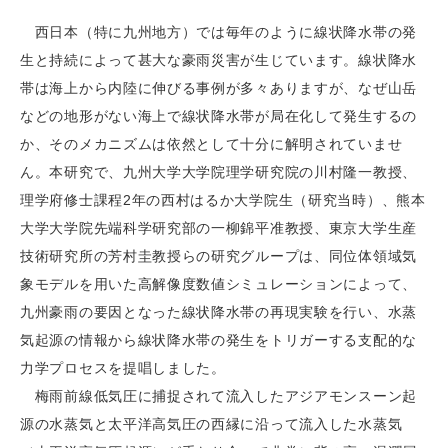
西日本（特に九州地方）では毎年のように線状降水帯の発
生と持続によって甚大な豪雨災害が生じています。線状降水
帯は海上から内陸に伸びる事例が多々ありますが、なぜ山岳
などの地形がない海上で線状降水帯が局在化して発生するの
か、そのメカニズムは依然として十分に解明されていませ
ん。本研究で、九州大学大学院理学研究院の川村隆一教授、
理学府修士課程2年の西村はるか大学院生（研究当時）、熊本
大学大学院先端科学研究部の一柳錦平准教授、東京大学生産
技術研究所の芳村圭教授らの研究グループは、同位体領域気
象モデルを用いた高解像度数値シミュレーションによって、
九州豪雨の要因となった線状降水帯の再現実験を行い、水蒸
気起源の情報から線状降水帯の発生をトリガーする支配的な
力学プロセスを提唱しました。
梅雨前線低気圧に捕捉されて流入したアジアモンスーン起
源の水蒸気と太平洋高気圧の西縁に沿って流入した水蒸気