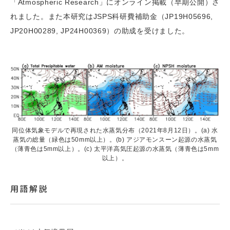
「Atmospheric Research」にオンライン掲載（早期公開）さ
れました。また本研究はJSPS科研費補助金（JP19H05696,
JP20H00289, JP24H00369）の助成を受けました。
同位体気象モデルで再現された水蒸気分布（2021年8月12日）。(a) 水
蒸気の総量（緑色は50mm以上）。(b) アジアモンスーン起源の水蒸気
（薄青色は5mm以上）。(c) 太平洋高気圧起源の水蒸気（薄青色は5mm
以上）。
用語解説