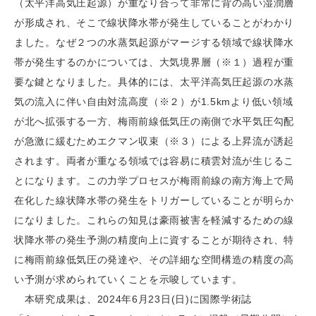
（太平洋高気圧起源）が重なり合って非常に背の高い湿潤層
が形成され、そこで線状降水帯が発生していることがわかり
ました。なぜ２つの水蒸気起源がマージする領域で線状降水
帯が発生するのかについては、大気境界層（※１）過程が重
要な鍵となりました。具体的には、太平洋高気圧起源の水蒸
気の流入に伴い自由対流高度（※２）が1.5kmより低い領域
が北へ拡張する一方、梅雨前線低気圧の南側で水平気圧勾配
が急激に緩むためエクマン収束（※３）による上昇流が誘起
されます。両者が重なる領域では容易に積雲対流が生じるこ
とになります。この力学プロセスが梅雨前線の南方海上で局
在化した線状降水帯の発生をトリガーしていることが明らか
になりました。これらの知見は豪雨被害を軽減するための線
状降水帯の発生予測の精度向上に資することが期待され、特
に梅雨前線低気圧の発達や、その詳細な空間構造の精度の高
い予測が求められていくことを示唆しています。
本研究成果は、2024年6月23日(日)に国際学術誌