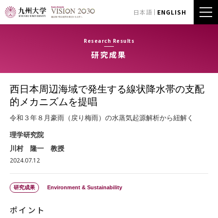
日本語
ENGLISH
Research Results
研究成果
西日本周辺海域で発生する線状降水帯の支配
的メカニズムを提唱
令和３年８月豪雨（戻り梅雨）の水蒸気起源解析から紐解く
理学研究院
川村 隆一 教授
2024.07.12
研究成果
Environment & Sustainability
ポイント