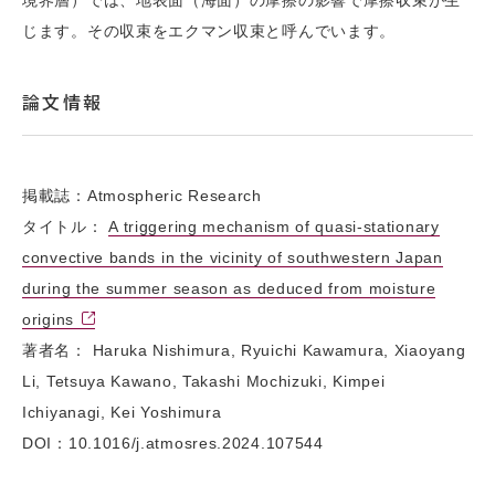
じます。その収束をエクマン収束と呼んでいます。
論文情報
掲載誌：Atmospheric Research
タイトル：
A triggering mechanism of quasi-stationary
convective bands in the vicinity of southwestern Japan
during the summer season as deduced from moisture
origins
著者名： Haruka Nishimura, Ryuichi Kawamura, Xiaoyang
Li, Tetsuya Kawano, Takashi Mochizuki, Kimpei
Ichiyanagi, Kei Yoshimura
DOI：10.1016/j.atmosres.2024.107544