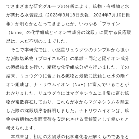
でさまざまな研究グループの分析により、鉱物・有機物と水
が関わる水質変成（2023年9月18日既報、2024年7月10日既
報）が明らかとなってきましたが、いわゆる「ブライン
（brine）の化学組成とイオン性成分の沈殿」に関する反応履
歴は、未だ不明のままでした。
そこで本研究では、小惑星リュウグウのサンプルから微小
な炭酸塩鉱物（ブロイネル石）の単離・同定と陽イオン成分
の溶媒抽出を行い、精密な化学組成分析を行いました。その
結果、リュウグウに含まれる鉱物と最後に接触した水の陽イ
オン組成は、ナトリウムイオン（Na+）に富んでいることが
わかりました。リュウグウにはマグネシウムに非常に富む鉱
物が複数存在しており、これらが水からマグネシウムを除去
した際の沈殿順序を解明しました。ナトリウムイオンは、鉱
物や有機物の表面電荷を安定化させる電解質として働いたと
考えられます。
本成果は、初期の太陽系の化学進化を紐解くものであると