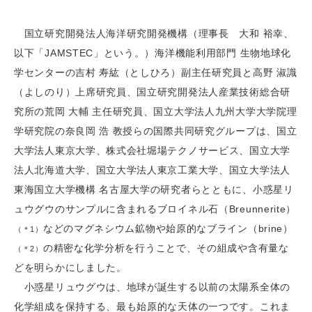
国立研究開発法人海洋研究開発機構（理事長 大和 裕幸、
以下「JAMSTEC」という。）海洋機能利用部門 生物地球化
学センターの吉村 寿紘（としひろ）副主任研究員と高野 淑識
（よしのり）上席研究員、国立研究開発法人産業技術総合研
究所の荒岡 大輔 主任研究員、国立大学法人九州大学大学院理
学研究院の奈良岡 浩 教授らの国際共同研究グループは、国立
大学法人東京大学、株式会社堀場テクノサービス、国立大学
法人北海道大学、国立大学法人東京工業大学、国立大学法人
東海国立大学機構 名古屋大学の研究者らとともに、小惑星リ
ュウグウのサンプルに含まれるブロイネル石（Breunnerite）
などのマグネシウム鉱物や始原的なブライン（brine）
（＊1）
の精密な化学分析を行うことで、その組成や含有量な
（＊2）
どを明らかにしました。
小惑星リュウグウは、地球が誕生する以前の太陽系全体の
化学組成を保持する、最も始原的な天体の一つです。これま