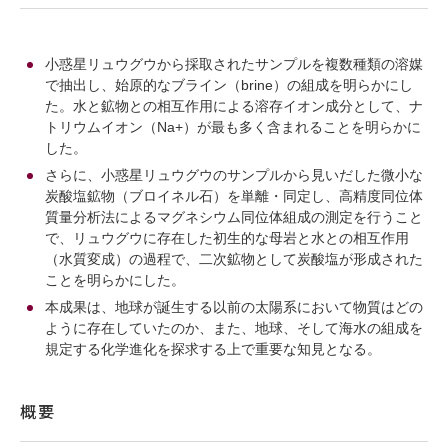
小惑星リュウグウから採取されたサンプルを複数種類の溶媒
で抽出し、始原的なブライン（brine）の組成を明らかにし
た。水と鉱物との相互作用による溶存イオン成分として、ナ
トリウムイオン（Na+）が最も多く含まれることを明らかに
した。
さらに、小惑星リュウグウのサンプルから見いだした微小な
炭酸塩鉱物（ブロイネル石）を単離・同定し、高精度同位体
質量分析法によるマグネシウム同位体組成の測定を行うこと
で、リュウグウに存在した初生的な母岩と水との相互作用
（水質変成）の過程で、二次鉱物として炭酸塩が形成された
ことを明らかにした。
本成果は、地球が誕生する以前の太陽系において物質はどの
ように存在していたのか、また、地球、そして海水の組成を
規定する化学進化を探求する上で重要な知見となる。
概要