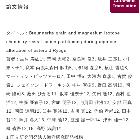
Automatic
論文情報
Translation
タイトル：Breunnerite grain and magnesium isotope
chemistry reveal cation partitioning during aqueous
alteration of asteroid Ryugu
著者：吉村 寿紘1*, 荒岡 大輔2, 奈良岡 浩3, 坂井 三郎1, 小川
奈々子1, 圦本 尚義4,森田 麻由5, 小野瀬 森彦5, 横山 哲也6,
マーティン・ビッツァーロ7, 田中 悟5, 大河内 直彦1, 古賀 俊
貴1, ジェイソン・ドワーキン8, 中村 智樹9, 野口 高明10, 岡
崎 隆司3, 薮田 ひかる11, 坂本 佳奈子12, 矢田 達12, 西村 征
洋12, 中藤 亜衣子12, 宮﨑 明子12, 与賀田 佳澄12, 安部 正真
12, 岡田 達明12, 臼井 寛裕12, 吉川 真12, 佐伯 孝尚12, 田中
智12, 照井 冬人13, 中澤 暁12, 渡邊 誠一郎14, 津田 雄一12,
橘 省吾12,15, 高野 淑識1*
1 国立研究開発法人海洋研究開発機構