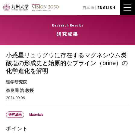
日本語
ENGLISH
Research Results
研究成果
小惑星リュウグウに存在するマグネシウム炭
酸塩の形成史と始原的なブライン（brine）の
化学進化を解明
理学研究院
奈良岡 浩 教授
2024.09.06
研究成果
Materials
ポイント