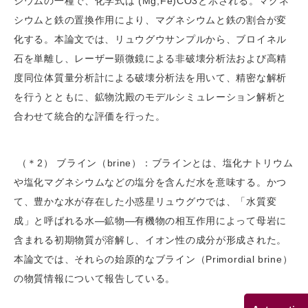
シウムの一種で、化学式は (Mg,Fe)CO3と示される。マグネ
シウムと鉄の置換作用により、マグネシウムと鉄の割合が変
化する。本論文では、リュウグウサンプルから、ブロイネル
石を単離し、レーザー顕微鏡による非破壊分析法および高精
度同位体質量分析計による破壊分析法を用いて、精密な解析
を行うとともに、鉱物沈殿のモデルシミュレーション解析と
合わせて統合的な評価を行った。
（＊2） ブライン（brine）：ブラインとは、塩化ナトリウム
や塩化マグネシウムなどの塩分を含んだ水を意味する。かつ
て、豊かな水が存在した小惑星リュウグウでは、「水質変
成」と呼ばれる水―鉱物―有機物の相互作用によって母岩に
含まれる初期物質が溶解し、イオン性の成分が形成された。
本論文では、それらの始原的なブライン（Primordial brine）
の物質情報について報告している。