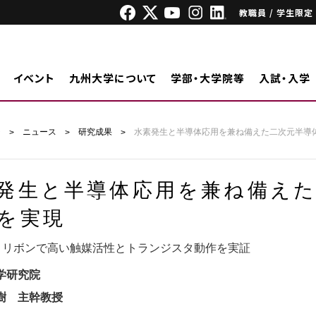
教職員 / 学生限定
イベント
九州大学について
学部・大学院等
入試・入学
ジ
ニュース
研究成果
水素発生と半導体応用を兼ね備えた二次元半導
発生と半導体応用を兼ね備え
を実現
ナノリボンで高い触媒活性とトランジスタ動作を実証
学研究院
樹 主幹教授