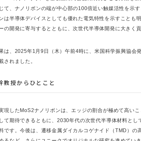
じて、ナノリボンの端が中心部の100倍近い触媒活性を示す
ンは半導体デバイスとしても優れた電気特性を示すことも
ーの開発に寄与するとともに、次世代半導体開発に大きく
は、2025年1月9日（木）午前4時に、米国科学振興協会発行の学
載されました。
幹教授からひとこと
実現したMoS2ナノリボンは、エッジの割合が極めて高いこ
して期待できるともに、2030年代の次世代半導体材料とし
料です。今後は、遷移金属ダイカルコゲナイド（TMD）の
めるなど、さらにユニークでオリジナルな研究を進めてい