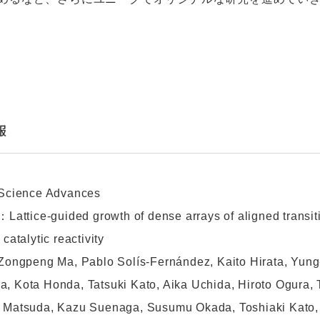
報
ience Advances
tice-guided growth of dense arrays of aligned transit
 catalytic reactivity
peng Ma, Pablo Solís-Fernández, Kaito Hirata, Yung-
, Kota Honda, Tatsuki Kato, Aika Uchida, Hiroto Ogura,
 Matsuda, Kazu Suenaga, Susumu Okada, Toshiaki Kato, 