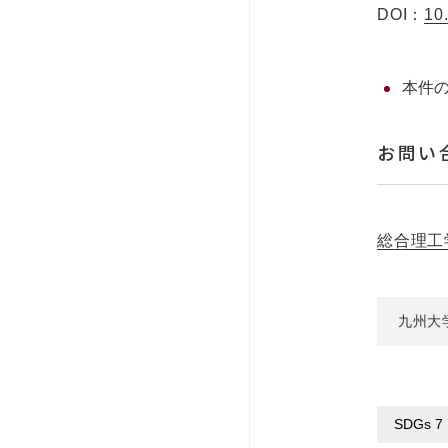
DOI：
10
本件
お問い
総合理工
九州大
SDGs 7