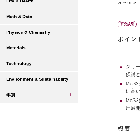
Life & Health
2025.01.09
Math & Data
研究成果
Physics & Chemistry
ポイン
Materials
Technology
クリ
候補と
Environment & Sustainability
Mo
に高
年別
Mo
用展
概要