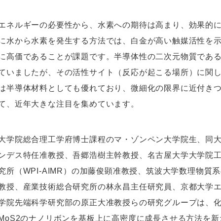
エネルギーの必要性から、水素への期待は高まり、効果的
に水から水素を発生する方法では、白金が高い触媒活性を
に高価であることが課題です。半導体性の二次元物質である
ていましたが、その活性サイト（反応が起こる場所）に関し
は半導体材料としても優れており、微細化の限界に近付き
て、近年大きな注目を集めています。
大学院総合理工学府博士課程のマ・ゾンペン大学院生、同大
ンデス特任准教授、吾郷浩樹主幹教授、名古屋大学大学院
究所（WPI-AIMR）の加藤俊顕准教授、筑波大学数理物
教授、産業技術総合研究所の林永昌主任研究員、京都大学
学院先端科学研究部の原正大准教授らの研究グループは、
MoS2のナノリボンを基板上に高密度に成長させる方法を