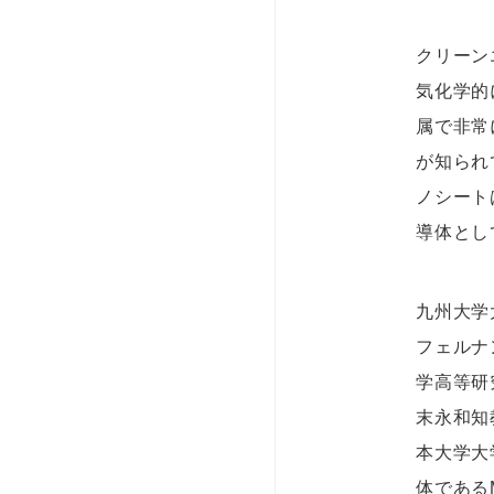
クリーン
気化学的
属で非常
が知られ
ノシート
導体とし
九州大学
フェルナ
学高等研
末永和知
本大学大
体である