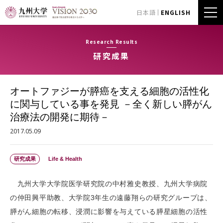
日本語
ENGLISH
Research Results
研究成果
オートファジーが膵癌を支える細胞の活性化
に関与している事を発見 －全く新しい膵がん
治療法の開発に期待－
2017.05.09
研究成果
Life & Health
九州大学大学院医学研究院の中村雅史教授、九州大学病院
の仲田興平助教、大学院3年生の遠藤翔らの研究グループは、
膵がん細胞の転移、浸潤に影響を与えている膵星細胞の活性