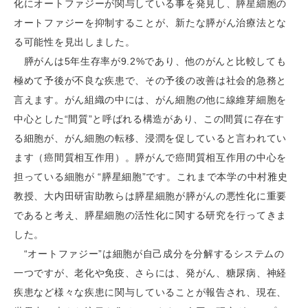
化にオートファジーが関与している事を発見し、膵星細胞の
オートファジーを抑制することが、新たな膵がん治療法とな
る可能性を見出しました。
膵がんは5年生存率が9.2%であり、他のがんと比較しても
極めて予後が不良な疾患で、その予後の改善は社会的急務と
言えます。がん組織の中には、がん細胞の他に線維芽細胞を
中心とした“間質”と呼ばれる構造があり、この間質に存在す
る細胞が、がん細胞の転移、浸潤を促していると言われてい
ます（癌間質相互作用）。膵がんで癌間質相互作用の中心を
担っている細胞が “膵星細胞”です。これまで本学の中村雅史
教授、大内田研宙助教らは膵星細胞が膵がんの悪性化に重要
であると考え、膵星細胞の活性化に関する研究を行ってきま
した。
“オートファジー”は細胞が自己成分を分解するシステムの
一つですが、老化や免疫、さらには、発がん、糖尿病、神経
疾患など様々な疾患に関与していることが報告され、現在、