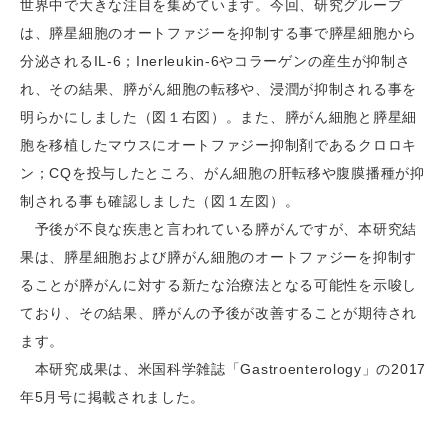
世界中で大きな注目を集めています。今回、研究グループ
は、膵星細胞のオートファジーを抑制する事で膵星細胞から
分泌されるIL-6；Inerleukin-6やコラーゲンの産生が抑制さ
れ、その結果、膵がん細胞の転移や、浸潤が抑制される事を
明らかにしました（図１右図）。また、膵がん細胞と膵星細
胞を移植したマウスにオートファジー抑制剤であるクロロキ
ン；CQを投与したところ、がん細胞の肝転移や腹膜播種が抑
制される事も確認しました（図１左図）。
予後が不良な疾患と言われている膵がんですが、本研究結
果は、膵星細胞および膵がん細胞のオートファジーを抑制す
ることが膵がんに対する新たな治療法となる可能性を示唆し
ており、その結果、膵がんの予後が改善することが期待され
ます。
本研究成果は、米国科学雑誌「Gastroenterology」の2017
年5月号に掲載されました。