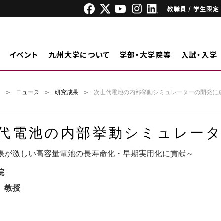
教職員 / 学生限定
イベント
九州大学について
学部・大学院等
入試・入学
ジ
ニュース
研究成果
次世代電池の内部挙動シミュレーターの開発に
代電池の内部挙動シミュレー
張が激しい高容量電池の長寿命化・早期実用化に貢献～
院
 教授