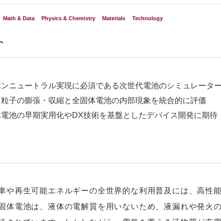
Math & Data
Physics & Chemistry
Materials
Technology
ト
ボンニュートラル実現に必須である次世代電池のシミュレータ
質粒子の膨張・収縮と全固体電池の内部現象を統合的に評価
体電池の早期実用化やDX技術を基盤としたデバイス開発に期待
車や再生可能エネルギーの全世界的な利用普及には、高性
固体電池は、液体の電解質を用いないため、液漏れや発火