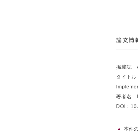
論文情
掲載誌：Adv
タイトル：Rol
Implemen
著者名：Mag
DOI：
10
本件