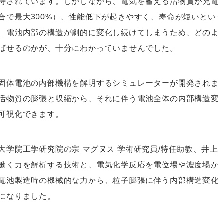
待されています。しかしながら、電気を蓄える活物質が充
合で最大300%）、性能低下が起きやすく、寿命が短いと
、電池内部の構造が劇的に変化し続けてしまうため、どの
ばせるのかが、十分にわかっていませんでした。
固体電池の内部機構を解明するシミュレーターが開発され
活物質の膨張と収縮から、それに伴う電池全体の内部構造
可視化できます。
大学院工学研究院の宗 マグヌス 学術研究員/特任助教、井上
働く力を解析する技術と、電気化学反応を電位場や濃度場
電池製造時の機械的な力から、粒子膨張に伴う内部構造変
になりました。