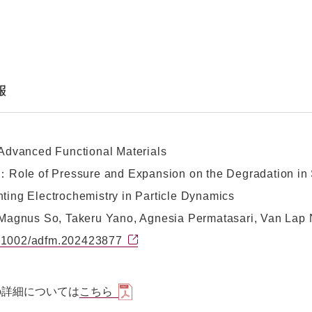
報
anced Functional Materials
e of Pressure and Expansion on the Degradation in Sol
ting Electrochemistry in Particle Dynamics
nus So, Takeru Yano, Agnesia Permatasari, Van Lap 
.1002/adfm.202423877
の詳細については
こちら