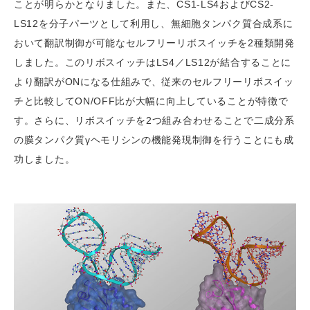
ことが明らかとなりました。また、CS1-LS4およびCS2-
LS12を分子パーツとして利用し、無細胞タンパク質合成系に
おいて翻訳制御が可能なセルフリーリボスイッチを2種類開発
しました。このリボスイッチはLS4／LS12が結合することに
より翻訳がONになる仕組みで、従来のセルフリーリボスイッ
チと比較してON/OFF比が大幅に向上していることが特徴で
す。さらに、リボスイッチを2つ組み合わせることで二成分系
の膜タンパク質γヘモリシンの機能発現制御を行うことにも成
功しました。