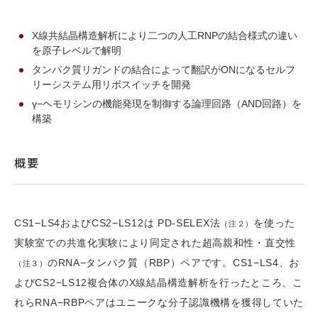
X線共結晶構造解析により二つの人工RNPの結合様式の違い
を原子レベルで解明
タンパク質リガンドの結合によって翻訳がONになるセルフ
リーシステム用リボスイッチを開発
γ−ヘモリシンの機能発現を制御する論理回路（AND回路）を
構築
概要
CS1−LS4およびCS2−LS12は PD-SELEX法
を使った
（注２）
実験室での共進化実験により同定された超高親和性・直交性
のRNA−タンパク質（RBP）ペアです。CS1−LS4、お
（注３）
よびCS2−LS12複合体のX線結晶構造解析を行ったところ、こ
れらRNA−RBPペアはユニークな分子認識機構を獲得していた