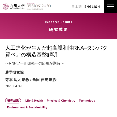
日本語
ENGLISH
Research Results
研究成果
人工進化が生んだ超高親和性RNA–タンパク
質ペアの構造基盤解明
〜RNPツール開発への応用が期待〜
農学研究院
寺本 岳大 助教 / 角田 佳充 教授
2025.04.09
研究成果
Life & Health
Physics & Chemistry
Technology
Environment & Sustainability