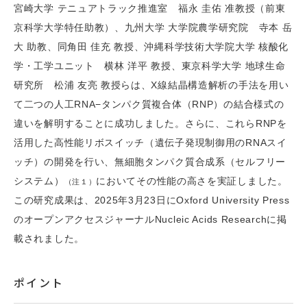
宮崎大学 テニュアトラック推進室 福永 圭佑 准教授（前東
京科学大学特任助教）、九州大学 大学院農学研究院 寺本 岳
大 助教、同角田 佳充 教授、沖縄科学技術大学院大学 核酸化
学・工学ユニット 横林 洋平 教授、東京科学大学 地球生命
研究所 松浦 友亮 教授らは、X線結晶構造解析の手法を用い
て二つの人工RNA−タンパク質複合体（RNP）の結合様式の
違いを解明することに成功しました。さらに、これらRNPを
活用した高性能リボスイッチ（遺伝子発現制御用のRNAスイ
ッチ）の開発を行い、無細胞タンパク質合成系（セルフリー
システム）
においてその性能の高さを実証しました。
（注１）
この研究成果は、2025年3月23日にOxford University Press
のオープンアクセスジャーナルNucleic Acids Researchに掲
載されました。
ポイント