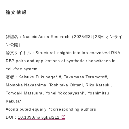
論文情報
雑誌名：Nucleic Acids Research（2025年3月23日 オンライ
ン公開）
論文タイトル：Structural insights into lab-coevolved RNA–
RBP pairs and applications of synthetic riboswitches in
cell-free system
著者：Keisuke Fukunaga*,#, Takamasa Teramoto#,
Momoka Nakashima, Toshitaka Ohtani, Riku Katsuki,
Tomoaki Matsuura, Yohei Yokobayashi*, Yoshimitsu
Kakuta*
#contributed equally, *corresponding authors
DOI：
10.1093/nar/gkaf212