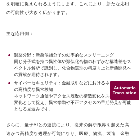
を明確に捉えられるようにします。これにより、新たな応用
の可能性が大きく広がります。
主な応用例：
製薬分野：新薬候補分子の効率的なスクリーニング
同じ分子式を持つ異性体や類似化合物のわずかな構造差をス
ペクトル解析で識別し、化合物選別の精度向上と新薬開発へ
の貢献が期待されます。
サイバーセキュリティ：金融取引などにおけるネットワーク
Automatic
の高精度な異常検知
Translation
ネットワーク通信やアクセス履歴の構造変化をスペクトルの
変化として捉え、異常挙動や不正アクセスの早期発見が可能
となる見込みです。
さらに、量子AIとの連携により、従来の解析限界を超えた高
速かつ高精度な処理が可能になり、医療、物流、製造、金融