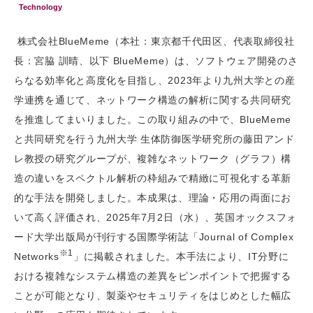
Technology
株式会社BlueMeme（本社：東京都千代田区、代表取締役社
長：宮脇 訓晴、以下 BlueMeme）は、ソフトウェア開発のさ
らなる効率化と高度化を目指し、2023年より九州大学との産
学連携を通じて、ネットワーク構造の解析に関する共同研究
を推進してまいりました。この取り組みの中で、BlueMeme
と共同研究を行う九州大学 生体防御医学研究所の藤田アンド
レ教授の研究グループが、複雑なネットワーク（グラフ）構
造の違いをスペクトル解析の枠組みで精緻に可視化する革新
的な手法を開発しました。本成果は、理論・応用の両面にお
いて高く評価され、2025年7月2日（水）、英国オックスフォ
ード大学出版局が刊行する国際学術誌「Journal of Complex
※1
Networks
」に掲載されました。本手法により、IT分野に
おける複雑なシステム構造の差異をピンポイントで把握する
ことが可能となり、製薬やセキュリティをはじめとした幅広