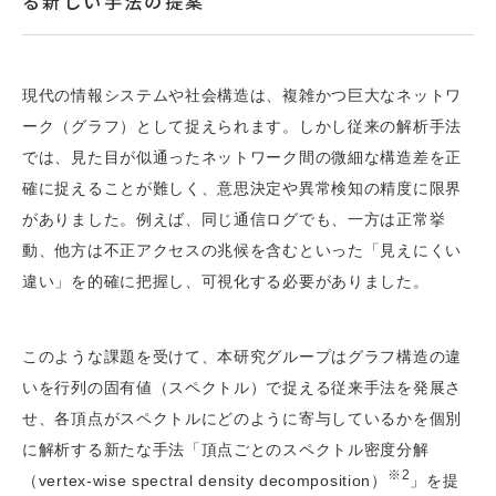
る新しい手法の提案
現代の情報システムや社会構造は、複雑かつ巨大なネットワ
ーク（グラフ）として捉えられます。しかし従来の解析手法
では、見た目が似通ったネットワーク間の微細な構造差を正
確に捉えることが難しく、意思決定や異常検知の精度に限界
がありました。例えば、同じ通信ログでも、一方は正常挙
動、他方は不正アクセスの兆候を含むといった「見えにくい
違い」を的確に把握し、可視化する必要がありました。
このような課題を受けて、本研究グループはグラフ構造の違
いを行列の固有値（スペクトル）で捉える従来手法を発展さ
せ、各頂点がスペクトルにどのように寄与しているかを個別
に解析する新たな手法「頂点ごとのスペクトル密度分解
※2
（vertex-wise spectral density decomposition）
」を提