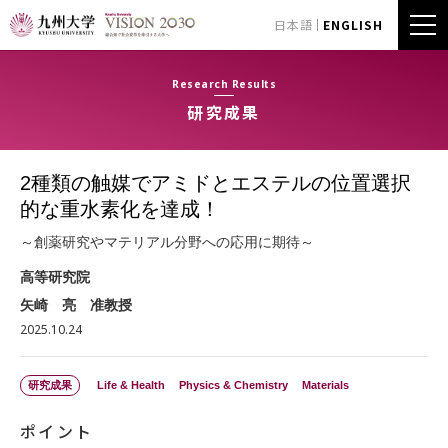
日本語
ENGLISH
Research Results
研究成果
2種類の触媒でアミドとエステルの位置選択
的な重水素化を達成！
～創薬研究やマテリアル分野への応用に期待～
高等研究院
矢崎 亮 准教授
2025.10.24
研究成果
Life & Health
Physics & Chemistry
Materials
ポイント