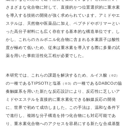
さまざまな化合物に対して、直接的かつ位置選択的に重水素
を導入する技術の開発が強く求められています。アミドやエ
ステルは、天然物や医薬品に加え、ペプチドやポリマーとい
った高分子材料にも広く存在する基本的な構造単位です。し
かし、これらのカルボニル化合物に含まれる水素原子は酸性
度が極めて低いため、従来は重水素を導入する際に多量の試
薬を用いた事前活性化工程が必要でした。
本研究では、これらの課題を解決するため、ルイス酸
（※2）
の一種であるTIPSOTfと塩基
の一種であるDABCOの協
（※3）
奏触媒系を用いた新たな反応設計により、反応性に乏しいア
ミドやエステルを直接的に重水素化できる触媒反応の開発
に、世界で初めて成功しました。この手法は、温和な条件下
で進行し、複雑な分子構造を持つ化合物にも対応可能であ
り、重水素化合物へのアクセスを容易にする新たな合成基盤