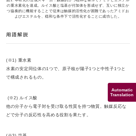
の重水素化を達成。ルイス酸と塩基が付加体を形成せず、互いに独立か
つ協奏的に機能することで従来は触媒的活性化が困難であったアミドお
よびエステルを、穏和な条件下で活性化することに成功した。
用語解説
(※1) 重水素
水素の安定同位体の1つで、原子核が陽子1つと中性子1つと
で構成されるもの。
Automatic
Translation
(※2) ルイス酸
他の分子から電子対を受け取る性質を持つ物質。触媒反応な
どで分子の反応性を高める役割を果たす。
(※3) 塩基