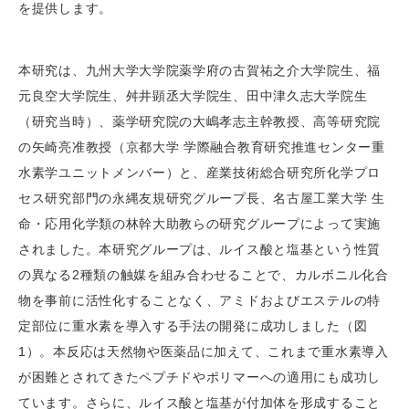
を提供します。
本研究は、九州大学大学院薬学府の古賀祐之介大学院生、福
元良空大学院生、舛井顕丞大学院生、田中津久志大学院生
（研究当時）、薬学研究院の大嶋孝志主幹教授、高等研究院
の矢崎亮准教授（京都大学 学際融合教育研究推進センター重
水素学ユニットメンバー）と、産業技術総合研究所化学プロ
セス研究部門の永縄友規研究グループ長、名古屋工業大学 生
命・応用化学類の林幹大助教らの研究グループによって実施
されました。本研究グループは、ルイス酸と塩基という性質
の異なる2種類の触媒を組み合わせることで、カルボニル化合
物を事前に活性化することなく、アミドおよびエステルの特
定部位に重水素を導入する手法の開発に成功しました（図
1）。本反応は天然物や医薬品に加えて、これまで重水素導入
が困難とされてきたペプチドやポリマーへの適用にも成功し
ています。さらに、ルイス酸と塩基が付加体を形成すること