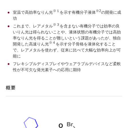
※１
※2
室温で高効率なりん光
を示す有機分子液体
の開発に成
功
※３
これまで、レアメタル
を含まない有機分子では効率の良
いりん光は得られないことや、液体状態の有機分子では高効
率なりん光を得ることが難しいという課題があったが、独自
※４
開発した高速りん光
を示す分子骨格を液体化すること
で、レアメタルを使わず、従来に比べて大幅な効率向上が可
能に
フレキシブルディスプレイやウェアラブルデバイスなど柔軟
性が不可欠な発光素子への応用に期待
概要