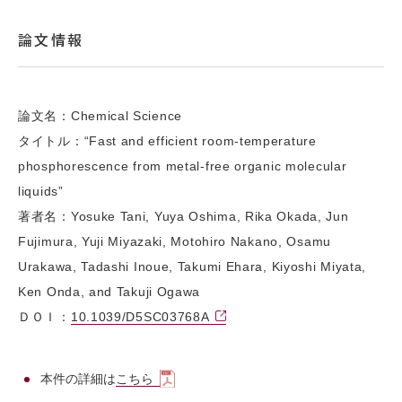
論文情報
論文名：Chemical Science
タイトル：“Fast and efficient room-temperature
phosphorescence from metal-free organic molecular
liquids”
著者名：Yosuke Tani, Yuya Oshima, Rika Okada, Jun
Fujimura, Yuji Miyazaki, Motohiro Nakano, Osamu
Urakawa, Tadashi Inoue, Takumi Ehara, Kiyoshi Miyata,
Ken Onda, and Takuji Ogawa
ＤＯＩ：
10.1039/D5SC03768A
本件の詳細は
こちら