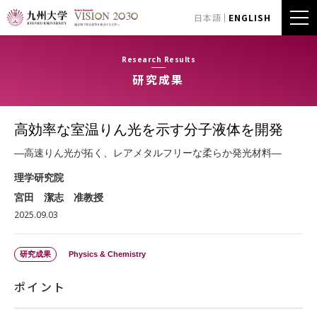
日本語
ENGLISH
Research Results
研究成果
高効率な室温りん光を示す分子液体を開発
―高速りん光が拓く、レアメタルフリーな柔らか発光材料―
理学研究院
宮田 潔志 准教授
2025.09.03
研究成果
Physics & Chemistry
ポイント