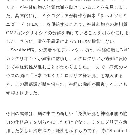
リア」が神経細胞の脂質代謝を助けていることを発見しまし
た。具体的には、ミクログリアが特殊な酵素「β-ヘキソサミ
ニダーゼ（HEX）」を供給することで、神経細胞内の糖脂質
GM2ガングリオシドの分解を助けていることを明らかにしま
した。さらに、遺伝子異常によってHEXが機能しない
「Sandhoff病」の患者やモデルマウスでは、神経細胞にGM2
ガングリオシドが異常に蓄積し、ミクログリアが過剰に反応
して神経変性が進むことがわかりました。一方で、病気のマ
ウスの脳に「正常に働くミクログリア様細胞」を導入する
と、この悪循環が断ち切られ、神経の機能が回復することも
確認されました。
今回の成果は、脳の中での新しい「免疫細胞と神経細胞の協
力の仕組み」を明らかにしただけでなく、ミクログリアを活
用した新しい治療法の可能性を示すものです。特にSandhoff