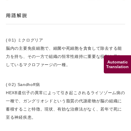
用語解説
(※1) ミクログリア
脳内の主要免疫細胞で、細菌や死細胞を貪食して除去する能
力を持ち、その一方で組織の恒常性維持に重要な役割を果た
Automatic
しているマクロファージの一種。
Translation
(※2) Sandhoff病
HEXB遺伝子の異常によって引き起こされるライソゾーム病の
一種で、ガングリオシドという脂質の代謝産物が脳の組織に
蓄積すること特徴。現状、有効な治療法がなく、若年で死に
至る神経疾患。