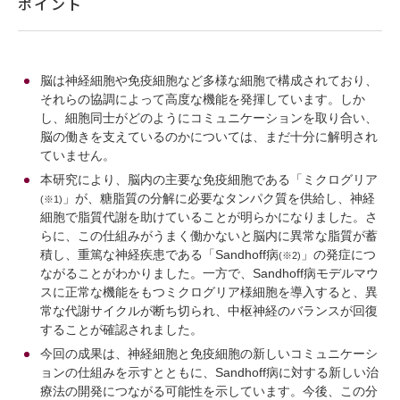
ポイント
脳は神経細胞や免疫細胞など多様な細胞で構成されており、
それらの協調によって高度な機能を発揮しています。しか
し、細胞同士がどのようにコミュニケーションを取り合い、
脳の働きを支えているのかについては、まだ十分に解明され
ていません。
本研究により、脳内の主要な免疫細胞である「ミクログリア
」が、糖脂質の分解に必要なタンパク質を供給し、神経
(※1)
細胞で脂質代謝を助けていることが明らかになりました。さ
らに、この仕組みがうまく働かないと脳内に異常な脂質が蓄
積し、重篤な神経疾患である「Sandhoff病
」の発症につ
(※2)
ながることがわかりました。一方で、Sandhoff病モデルマウ
スに正常な機能をもつミクログリア様細胞を導入すると、異
常な代謝サイクルが断ち切られ、中枢神経のバランスが回復
することが確認されました。
今回の成果は、神経細胞と免疫細胞の新しいコミュニケーシ
ョンの仕組みを示すとともに、Sandhoff病に対する新しい治
療法の開発につながる可能性を示しています。今後、この分