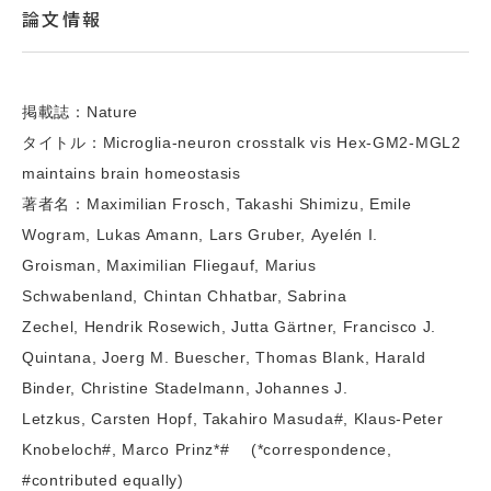
論文情報
掲載誌：Nature
タイトル：Microglia-neuron crosstalk vis Hex-GM2-MGL2
maintains brain homeostasis
著者名：Maximilian Frosch, Takashi Shimizu, Emile
Wogram, Lukas Amann, Lars Gruber, Ayelén I.
Groisman, Maximilian Fliegauf, Marius
Schwabenland, Chintan Chhatbar, Sabrina
Zechel, Hendrik Rosewich, Jutta Gärtner, Francisco J.
Quintana, Joerg M. Buescher, Thomas Blank, Harald
Binder, Christine Stadelmann, Johannes J.
Letzkus, Carsten Hopf, Takahiro Masuda#, Klaus-Peter
Knobeloch#, Marco Prinz*# (*correspondence,
#contributed equally)