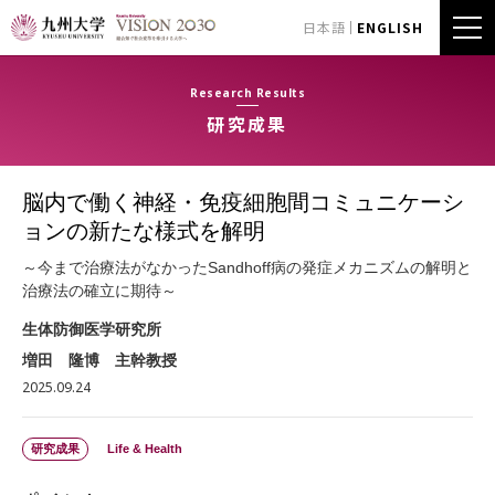
日本語
ENGLISH
Research Results
研究成果
脳内で働く神経・免疫細胞間コミュニケーシ
ョンの新たな様式を解明
～今まで治療法がなかったSandhoff病の発症メカニズムの解明と
治療法の確立に期待～
生体防御医学研究所
増田 隆博 主幹教授
2025.09.24
研究成果
Life & Health