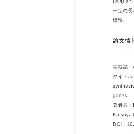
(※4) 
一定の長
構造。
論文情
掲載誌：App
タイトル：Cha
synthesi
genes
著者名：Rei 
Katsuya 
DOI：
10