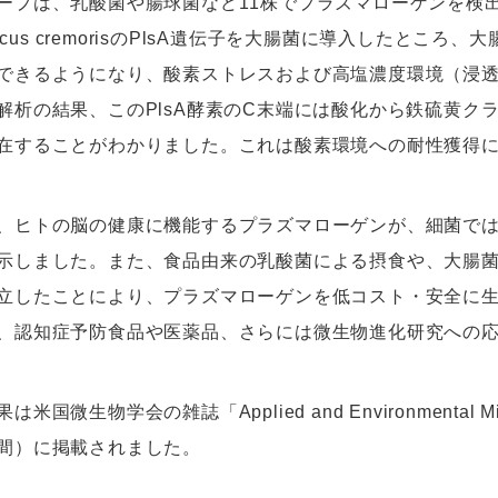
ープは、乳酸菌や腸球菌など11株でプラズマローゲンを検
coccus cremorisのPlsA遺伝子を大腸菌に導入したと
できるようになり、酸素ストレスおよび高塩濃度環境（浸
解析の結果、このPlsA酵素のC末端には酸化から鉄硫黄クラス
在することがわかりました。これは酸素環境への耐性獲得
、ヒトの脳の健康に機能するプラズマローゲンが、細菌で
示しました。また、食品由来の乳酸菌による摂食や、大腸
立したことにより、プラズマローゲンを低コスト・安全に
、認知症予防食品や医薬品、さらには微生物進化研究への
米国微生物学会の雑誌「Applied and Environmental Mi
間）に掲載されました。