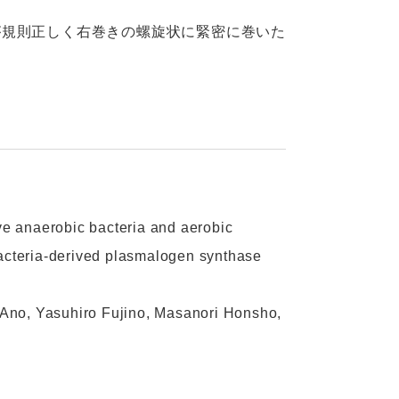
が規則正しく右巻きの螺旋状に緊密に巻いた
e anaerobic bacteria and aerobic
bacteria-derived plasmalogen synthase
Ano, Yasuhiro Fujino, Masanori Honsho,