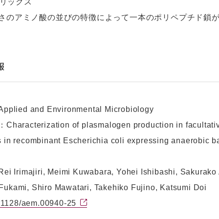
αヘリックス
さのアミノ酸の並びの特徴によって一本のポリペプチド鎖
報
lied and Environmental Microbiology
racterization of plasmalogen production in facultativ
s in recombinant Escherichia coli expressing anaerobic 
Irimajiri, Meimi Kuwabara, Yohei Ishibashi, Sakurako 
Fukami, Shiro Mawatari, Takehiko Fujino, Katsumi Doi
.1128/aem.00940-25