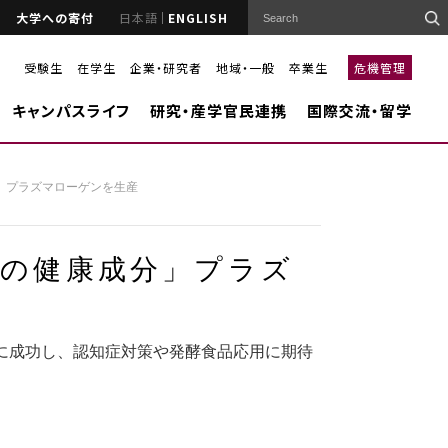
大学への寄付
日本語
ENGLISH
受験生
在学生
企業・研究者
地域・一般
卒業生
危機管理
キャンパスライフ
研究・産学官民連携
国際交流・留学
」プラズマローゲンを生産
脳の健康成分」プラズ
に成功し、認知症対策や発酵食品応用に期待