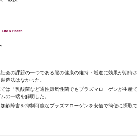
Life & Health
ト
化社会の課題の一つである脳の健康の維持・増進に効果が期待
な製造法はなかった。
究では「乳酸菌など通性嫌気性菌でもプラズマローゲンが生産
ズムの一端を解明した。
、加齢障害を抑制可能なプラズマローゲンを安価で簡便に摂取