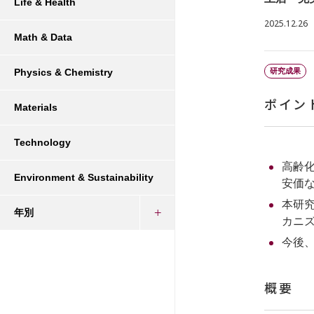
Life & Health
2025.12.26
Math & Data
研究成果
Physics & Chemistry
ポイン
Materials
Technology
高齢
Environment & Sustainability
安価
本研
年別
カニ
今後
概要