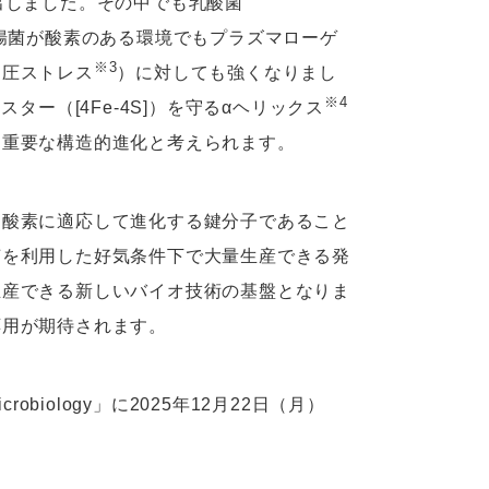
出しました。その中でも乳酸菌
ころ、大腸菌が酸素のある環境でもプラズマローゲ
※3
透圧ストレス
）に対しても強くなりまし
※4
ター（[4Fe-4S]）を守るαヘリックス
に重要な構造的進化と考えられます。
は酸素に適応して進化する鍵分子であること
菌を利用した好気条件下で大量生産できる発
生産できる新しいバイオ技術の基盤となりま
応用が期待されます。
crobiology」に2025年12月22日（月）