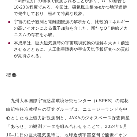
－4倍程度）の領域で観測されることが多く、O
の割合も
10-20％程度である。今回は、磁気嵐主相
かつ地球近傍
(※4)
で発生しており、極めて特異な現象。
宇宙の粒子観測と電離圏観測の解析から、比較的エネルギー
＋
の高いイオンによる電子加熱を介した、新たなO
供給メカ
ニズムの存在を示唆。
本成果は、巨大磁気嵐時の宇宙環境変動の理解を大きく前進
させるとともに、人工衛星障害や宇宙天気予報研究への貢献
が期待される。
概要
九州大学国際宇宙惑星環境研究センター（i-SPES）の尾花
由紀特任准教授らの研究グループは、ニュージーランドを中
心とした地上磁力計観測網と、JAXAのジオスペース探査衛星
「あらせ」の観測データを組み合わせることで、2024年5月
10–11日の巨大磁気嵐時に、地球近傍宇宙空間で酸素イオン