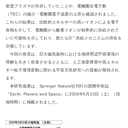
密度プラズマが共存していたことや、電離圏全電子数
（TEC）の減少・電離圏電子温度の上昇も確認されました。
これらの結果は、比較的エネルギーの高いイオンによる電子
加熱を介して、電離圏から酸素イオンが効率的に供給されて
＋
いた可能性を示しており、新たなO
供給メカニズムの存在を
示唆しています。
今回の発見は、巨大磁気嵐時における地球周辺宇宙環境の
理解を大きく前進させるとともに、人工衛星障害や高エネル
ギー粒子環境変動に関わる宇宙天気研究への貢献が期待され
ます。
本研究成果は、Springer Nature社刊行の国際学術誌
『Earth, Planets and Space』に2026年5月23日（土）（現
地時間）に掲載されました。