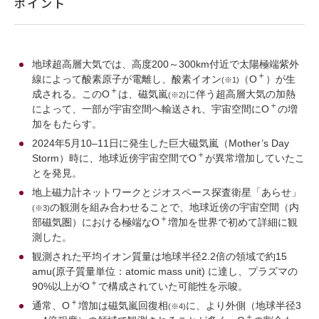
ポイント
地球超高層大気では、高度200～300km付近で太陽極端紫外
＋
線によって酸素原子が電離し、酸素イオン
（O
）が生
(※1)
＋
成される。このO
は、磁気嵐
に伴う超高層大気の加熱
(※2)
＋
によって、一部が宇宙空間へ輸送され、宇宙空間にO
の増
加をもたらす。
2024年5月10–11日に発生した巨大磁気嵐（Mother’s Day
＋
Storm）時に、地球近傍宇宙空間でO
が異常増加していたこ
とを発見。
地上磁力計ネットワークとジオスペース探査衛星「あらせ」
の観測を組み合わせることで、地球近傍の宇宙空間（内
(※3)
＋
部磁気圏）における極端なO
増加を世界で初めて詳細に観
測した。
観測された平均イオン質量は地球半径2.2倍の領域で約15
amu(原子質量単位：atomic mass unit) に達し、プラズマの
＋
90%以上がO
で構成されていた可能性を示唆。
＋
通常、O
増加は磁気嵐回復相
に、より外側（地球半径3
(※4)
＋