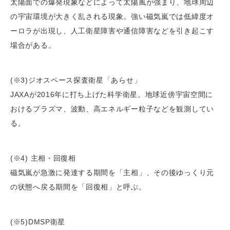
太陽面での爆発現象などによって太陽風が強まり、地球周辺
の宇宙環境が大きく乱される現象。強い磁気嵐では低緯度オ
ーロラが出現し、人工衛星障害や通信障害などを引き起こす
場合がある。
(※3)ジオスペース探査衛星「あらせ」
JAXAが2016年に打ち上げた科学衛星。地球近傍宇宙空間に
おけるプラズマ、波動、高エネルギー粒子などを観測してい
る。
(※4) 主相・回復相
磁気嵐が急激に発達する期間を「主相」、その後ゆっくり元
の状態へ戻る期間を「回復相」と呼ぶ。
(※5)DMSP衛星