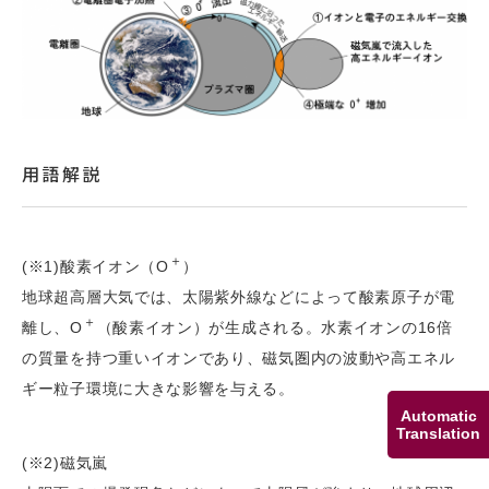
用語解説
＋
(※1)酸素イオン（O
）
地球超高層大気では、太陽紫外線などによって酸素原子が電
＋
離し、O
（酸素イオン）が生成される。水素イオンの16倍
の質量を持つ重いイオンであり、磁気圏内の波動や高エネル
ギー粒子環境に大きな影響を与える。
Automatic
Translation
(※2)磁気嵐