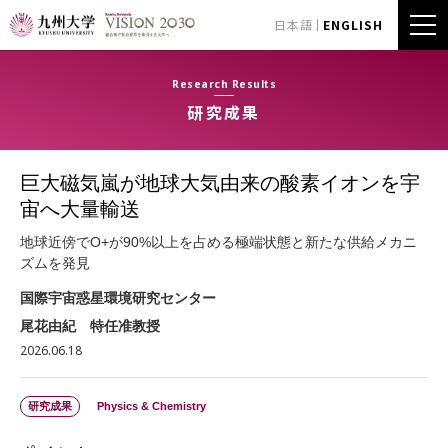
日本語
ENGLISH
Research Results
研究成果
巨大磁気嵐が地球大気由来の酸素イオンを宇
宙へ大量輸送
地球近傍でO+が90%以上を占める極端状態と新たな供給メカニ
ズムを発見
国際宇宙惑星環境研究センター
尾花由紀 特任准教授
2026.06.18
研究成果
Physics & Chemistry