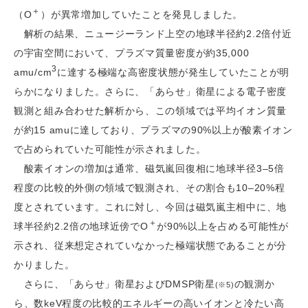
＋
（O
）が異常増加していたことを発見しました。
解析の結果、ニュージーランド上空の地球半径約2.2倍付近
の宇宙空間において、プラズマ質量密度が約35,000
3
amu/cm
に達する極端な高密度状態が発生していたことが明
らかになりました。さらに、「あらせ」衛星による電子密度
観測と組み合わせた解析から、この領域では平均イオン質量
が約15 amuに達しており、プラズマの90%以上が酸素イオン
で占められていた可能性が示されました。
酸素イオンの増加は通常、磁気嵐回復相に地球半径3–5倍
程度の比較的外側の領域で観測され、その割合も10–20%程
度とされています。これに対し、今回は磁気嵐主相中に、地
＋
球半径約2.2倍の地球近傍でO
が90%以上を占める可能性が
示され、従来想定されていなかった極端状態であることが分
かりました。
さらに、「あらせ」衛星およびDMSP衛星
の観測か
(※5)
ら、数keV程度の比較的エネルギーの高いイオンと冷たい高