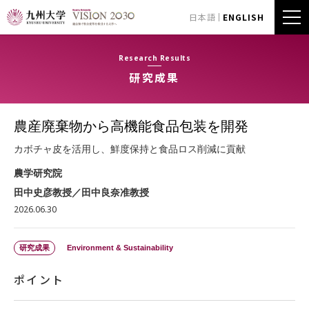
日本語
ENGLISH
Research Results
研究成果
農産廃棄物から高機能食品包装を開発
カボチャ皮を活用し、鮮度保持と食品ロス削減に貢献
農学研究院
田中史彦教授／田中良奈准教授
2026.06.30
研究成果
Environment & Sustainability
ポイント