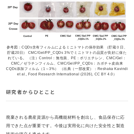
参考図：CQDs含有フィルムによるミニトマトの保存効果 （貯蔵０日、
貯蔵20日） CMC/Gel/PP_CQDs 3%でミニトマトの品質が良好に保た
れている。 （注）Control：無包装、PE：ポリエチレン、CMC/Gel：
CMC／ゼラチンフィルム、CMC/Gel/PP_CQDs：カボチャ皮由来
CQDs添加フィルム（1～3%） （出典（一部改変）：Reshaka Kavindi
et al., Food Research International (2026), CC BY 4.0）
研究者からひとこと
廃棄される農産資源から高機能材料を創出し、食品保存に応
用できた点が重要です。今後は実用化に向けた安全性と製造
技術の確立を進めます。