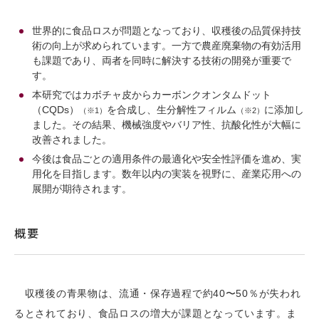
世界的に食品ロスが問題となっており、収穫後の品質保持技
術の向上が求められています。一方で農産廃棄物の有効活用
も課題であり、両者を同時に解決する技術の開発が重要で
す。
本研究ではカボチャ皮からカーボンクオンタムドット
（CQDs）
を合成し、生分解性フィルム
に添加し
（※1）
（※2）
ました。その結果、機械強度やバリア性、抗酸化性が大幅に
改善されました。
今後は食品ごとの適用条件の最適化や安全性評価を進め、実
用化を目指します。数年以内の実装を視野に、産業応用への
展開が期待されます。
概要
収穫後の青果物は、流通・保存過程で約40〜50％が失われ
るとされており、食品ロスの増大が課題となっています。ま