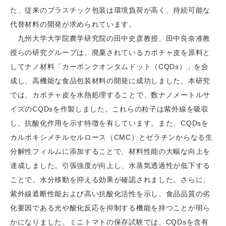
た、従来のプラスチック包装は環境負荷が高く、持続可能な
代替材料の開発が求められています。
九州大学大学院農学研究院の田中史彦教授、田中良奈准教
授らの研究グループは、廃棄されているカボチャ皮を原料と
してナノ材料「カーボンクオンタムドット（CQDs）」を合
成し、高機能な食品包装材料の開発に成功しました。本研究
では、カボチャ皮を水熱処理することで、数ナノメートルサ
イズのCQDsを作製しました。これらの粒子は紫外線を吸収
し、抗酸化作用を示す特徴を有しています。また、CQDsを
カルボキシメチルセルロース（CMC）とゼラチンからなる生
分解性フィルムに添加することで、材料性能の大幅な向上を
達成しました。引張強度が向上し、水蒸気透過性が低下する
ことで、水分移動を抑える効果が確認されました。さらに、
紫外線遮断性能および高い抗酸化活性を示し、食品品質の劣
化要因である光や酸化反応を抑制する機能を持つことが明ら
かになりました。ミニトマトの保存試験では、CQDsを含有