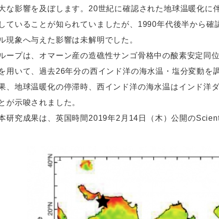
⼤な影響を及ぼします。20世紀に確認された地球温暖化に
していることが知られていましたが、1990年代後半から
ル現象へ与えた影響は未解明でした。
ープは、オマーン産の造礁性サンゴ⾻格中の酸素安定同位体⽐
を⽤いて、過去26年分の⻄インド洋の海⽔温・塩分変動を
、地球温暖化の停滞時、⻄インド洋の海⽔温はインド洋ダ
とが⽰唆されました。
究成果は、英国時間2019年2⽉14⽇（⽊）公開のScientifi