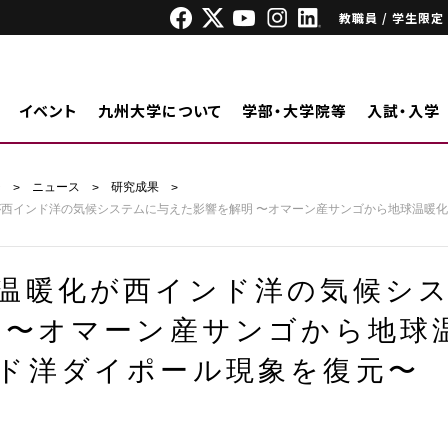
教職員 / 学生限定
イベント
九州大学について
学部・大学院等
入試・入学
ジ
ニュース
研究成果
が⻄インド洋の気候システムに与えた影響を解明 〜オマーン産サンゴから地球温暖
温暖化が⻄インド洋の気候シ
 〜オマーン産サンゴから地球
ド洋ダイポール現象を復元〜