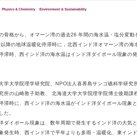
Physics & Chemistry
Environment & Sustainability
の⾻格から、オマーン湾の過去26 年間の海⽔温・塩分変動
9年以降の地球温暖化停滞時に，北⻄インド洋オマーン湾の海
停滞時、⻄インド洋の海⽔温はインド洋ダイポール現象の
学⼤学院理学研究院、NPO法⼈喜界島サンゴ礁科学研究
究所の⼭崎敦⼦助教、 北海道⼤学⼤学院理学院博⼠後期課
停滞時に、⻄インド洋の海⽔温がインド洋ダイポール現象
した。
ダイポール現象は、数年周期で発⽣するインド洋の⼤気と
象発⽣時、⻄インド洋で平年よりも多⾬・温暖化、東イン