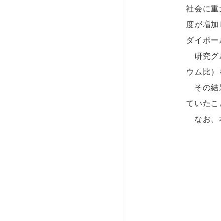
社会に重
度が増加
ダイポー
研究グル
ウム⽐）
その結果
ていたこ
なお、本研