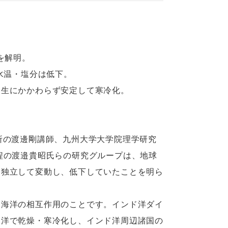
を解明。
⽔温・塩分は低下。
発⽣にかかわらず安定して寒冷化。
所の渡邊剛講師、九州⼤学⼤学院理学研究
程の渡邉貴昭⽒らの研究グループは、地球
と独⽴して変動し、低下していたことを明ら
海洋の相互作⽤のことです。インド洋ダイ
ド洋で乾燥・寒冷化し、インド洋周辺諸国の