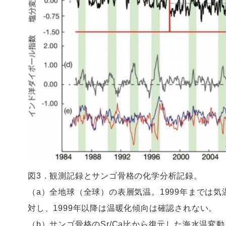
図3．観測記録とサンゴ骨格の化学分析記録。
（a）全地球（全球）の表層気温。1999年までは
対し、1999年以降は温暖化傾向は確認されない。
（b）サンゴ骨格のSr/Ca比から復元した海水温変