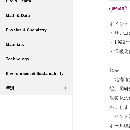
Life & Health
研究成果
Math & Data
ポイント
Physics & Chemistry
・サンゴ
・199
Materials
・温暖化
Technology
概要
Environment & Sustainability
北海道⼤
年別
院、同研
温暖化の
かにしま
インド洋
ポール現