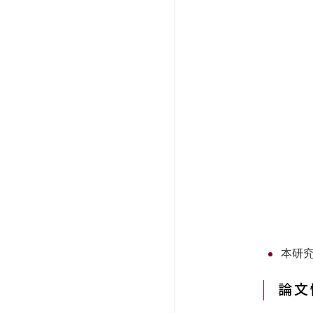
本研
論文