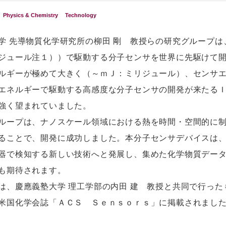
Physics & Chemistry
Technology
 先導物質化学研究所の柳田 剛 教授らの研究グループは
ジュール注１））で駆動する分子センサを世界に先駆けて
ルギーが極めて大きく（～ｍＪ：ミリジュール）、センサ
エネルギーで駆動する高感度な分子センサの開発が来たる
強く望まれていました。
ループは、ナノスケール領域における熱を時間・空間的に
ることで、開発に成功しました。本分子センサデバイスは
器で検知する新しい技術へと発展し、集めた化学物質デー
も期待されます。
、慶應義塾大学 理工学部の内田 建 教授と共同で行った
米国化学会誌「ＡＣＳ Ｓｅｎｓｏｒｓ」に掲載されまし