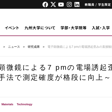
教職員 / 学生限定
イベント
九州大学について
学部・大学院等
入試・入学
ジ
ニュース
研究成果
電子顕微鏡による7 pmの電場誘起歪みの直接
顕微鏡による7 pmの電場誘
手法で測定確度が格段に向上～
Materials
Technology