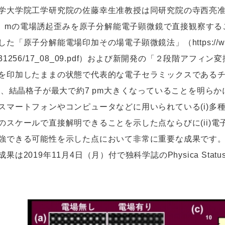
大学院工学研究院の佐藤幸生准教授は同研究院の寺西亮准
⁻¹²）mの電場誘起歪みを原子分解能電子顕微鏡で直接観察する
た「原子分解能電場印加その場電子顕微鏡法」（https://www.
jp/f/31256/17_08_09.pdf）および新開発の「２段階ア
を印加したままの状態で代表的な電子セラミックスである
)）、結晶格子が最大で約7 pm大きくなっていることを明らかに
スマートフォンやコンピュータなどに用いられている(i)多
のスケールで直接解明できることを示した点ならびに(ii)
強できる可能性を示した点において非常に重要な成果です
は2019年11月4日（月）付で独科学誌のPhysica Statu