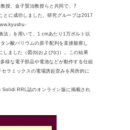
教授、金子賢治教授らと共同で、7
ことに成功しました。研究グループは2017
kyushu-
フィン変換法」を用いて、1 cmあたり1万ボルト以
チタン酸バリウムの原子配列を直接観察し
しました（図(b)および(c)）。この結果
種多様な電子部品や電池などが動作する仕組
電子セラミックスの電場誘起歪みを局所的に
。
s Solidi RRL誌のオンライン版に掲載され