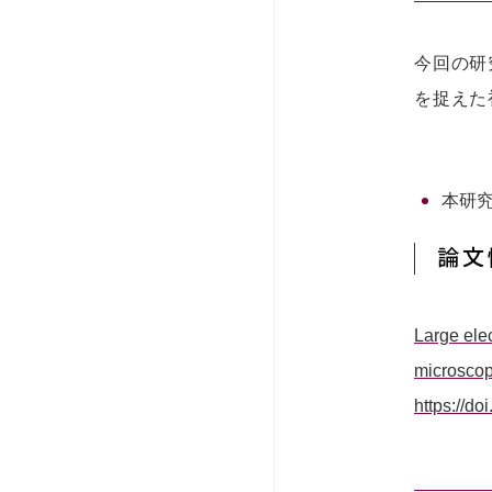
今回の研
を捉えた
本研
論文
Large elec
microsco
https://d