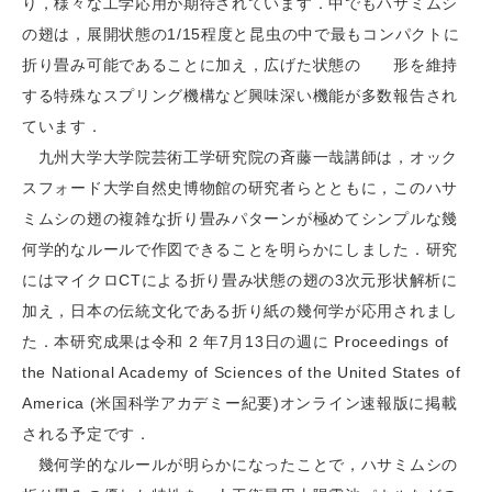
り，様々な工学応用が期待されています．中でもハサミムシ
の翅は，展開状態の1/15程度と昆虫の中で最もコンパクトに
折り畳み可能であることに加え，広げた状態の 形を維持
する特殊なスプリング機構など興味深い機能が多数報告され
ています．
九州大学大学院芸術工学研究院の斉藤一哉講師は，オック
スフォード大学自然史博物館の研究者らとともに，このハサ
ミムシの翅の複雑な折り畳みパターンが極めてシンプルな幾
何学的なルールで作図できることを明らかにしました．研究
にはマイクロCTによる折り畳み状態の翅の3次元形状解析に
加え，日本の伝統文化である折り紙の幾何学が応用されまし
た．本研究成果は令和 2 年7月13日の週に Proceedings of
the National Academy of Sciences of the United States of
America (米国科学アカデミー紀要)オンライン速報版に掲載
される予定です．
幾何学的なルールが明らかになったことで，ハサミムシの