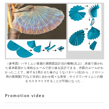
（参考図）ハサミムシ後翅の展開図設計法の概略(左上)．赤線で描かれ
た基本図形から単純なルールで折り線を設計できる．作図のルールがわ
かったことで，扇子を1周させた傘のようなパターン(右)から，ドローン
用の展開翼(下)など目的に合わせ様々な形状，サイズでハサミムシの翅
をカスタマイズすることが可能になった．
Promotion video