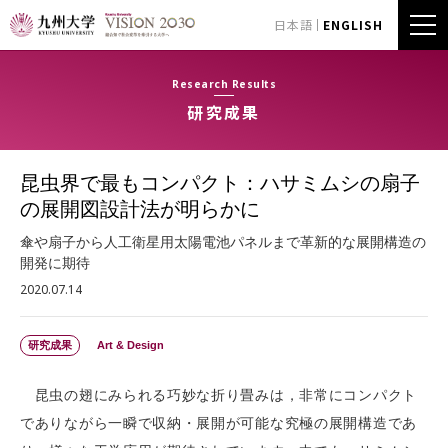
日本語
ENGLISH
Research Results
研究成果
昆虫界で最もコンパクト：ハサミムシの扇子
の展開図設計法が明らかに
傘や扇子から人工衛星用太陽電池パネルまで革新的な展開構造の
開発に期待
2020.07.14
研究成果
Art & Design
昆虫の翅にみられる巧妙な折り畳みは，非常にコンパクト
でありながら一瞬で収納・展開が可能な究極の展開構造であ