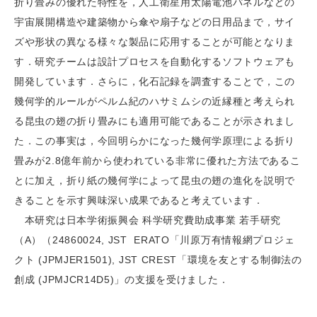
折り畳みの優れた特性を，人工衛星用太陽電池パネルなどの
宇宙展開構造や建築物から傘や扇子などの日用品まで，サイ
ズや形状の異なる様々な製品に応用することが可能となりま
す．研究チームは設計プロセスを自動化するソフトウェアも
開発しています．さらに，化石記録を調査することで，この
幾何学的ルールがペルム紀のハサミムシの近縁種と考えられ
る昆虫の翅の折り畳みにも適用可能であることが示されまし
た．この事実は，今回明らかになった幾何学原理による折り
畳みが2.8億年前から使われている非常に優れた方法であるこ
とに加え，折り紙の幾何学によって昆虫の翅の進化を説明で
きることを示す興味深い成果であると考えています．
本研究は日本学術振興会 科学研究費助成事業 若手研究
（A）（24860024, JST ERATO「川原万有情報網プロジェ
クト (JPMJER1501), JST CREST「環境を友とする制御法の
創成 (JPMJCR14D5)」の支援を受けました．