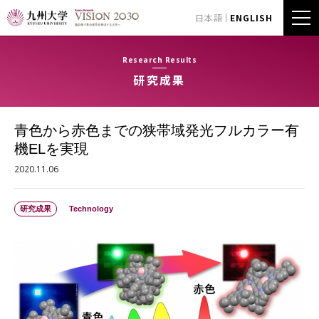
日本語
ENGLISH
Research Results
研究成果
青色から赤色までの狭帯域発光フルカラー有
機ELを実現
2020.11.06
研究成果
Technology