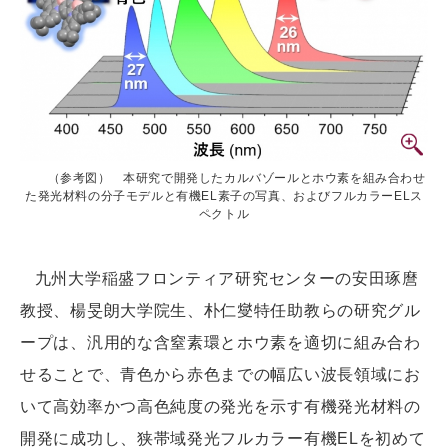
（参考図） 本研究で開発したカルバゾールとホウ素を組み合わせ
た発光材料の分子モデルと有機EL素子の写真、およびフルカラーELス
ペクトル
九州大学稲盛フロンティア研究センターの安田琢麿
教授、楊旻朗大学院生、朴仁燮特任助教らの研究グル
ープは、汎用的な含窒素環とホウ素を適切に組み合わ
せることで、青色から赤色までの幅広い波長領域にお
いて高効率かつ高色純度の発光を示す有機発光材料の
開発に成功し、狭帯域発光フルカラー有機ELを初めて