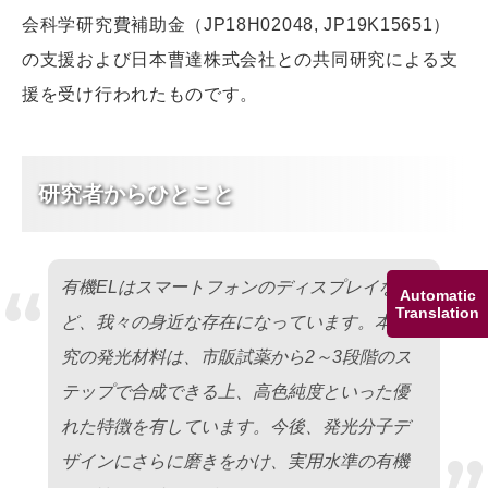
会科学研究費補助金（JP18H02048, JP19K15651）
の支援および日本曹達株式会社との共同研究による支
援を受け行われたものです。
研究者からひとこと
“
有機ELはスマートフォンのディスプレイな
Automatic
Translation
ど、我々の身近な存在になっています。本研
究の発光材料は、市販試薬から2～3段階のス
テップで合成できる上、高色純度といった優
れた特徴を有しています。今後、発光分子デ
ザインにさらに磨きをかけ、実用水準の有機