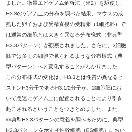
ました。微量エピゲノム解析法（※2）を駆使し、
H3.3のゲノム上の分布を調べた結果、マウスの成
熟した卵子および受精直後の受精卵（1細胞胚）で
は通常の細胞とは大きく異なる分布様式（非典型
H3.3パターン）が観察されました。さらに、2細胞
胚では多くの細胞で見られるような分布様式（典
型パターン）へと変化することがわかりました。
この分布様式の変化は、H3.3とは性質の異なるヒ
ストンH3分子であるH3.1/2分子が、2細胞胚にお
いて急速にゲノム上に配置されることにより引き
起こされるということをつきとめました。また、
非典型H3.3パターンの意義を調べるために、典型
H3.3パターンを示す胚性幹細胞（ES細胞）におい