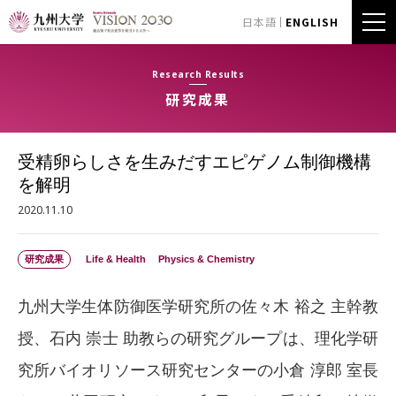
日本語
ENGLISH
Research Results
研究成果
受精卵らしさを生みだすエピゲノム制御機構
を解明
2020.11.10
研究成果
Life & Health
Physics & Chemistry
九州大学生体防御医学研究所の佐々木 裕之 主幹教
授、石内 崇士 助教らの研究グループは、理化学研
究所バイオリソース研究センターの小倉 淳郎 室長