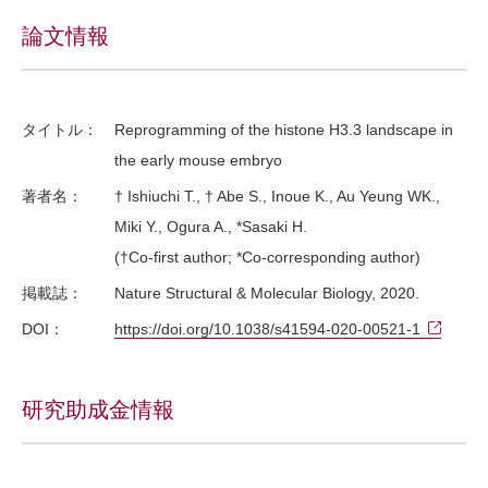
論文情報
タイトル：
Reprogramming of the histone H3.3 landscape in
the early mouse embryo
著者名：
† Ishiuchi T., † Abe S., Inoue K., Au Yeung WK.,
Miki Y., Ogura A., *Sasaki H.
(†Co-first author; *Co-corresponding author)
掲載誌：
Nature Structural & Molecular Biology, 2020.
DOI：
https://doi.org/10.1038/s41594-020-00521-1
研究助成金情報