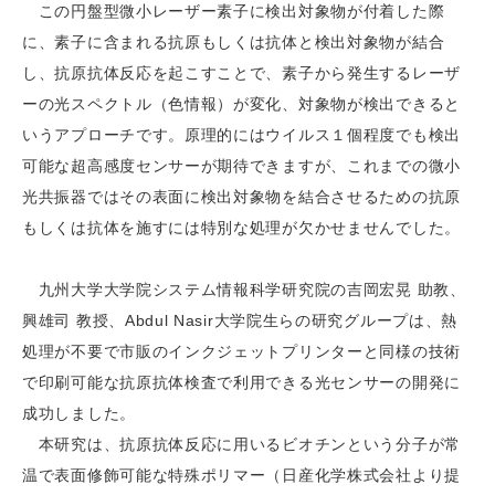
この円盤型微小レーザー素子に検出対象物が付着した際
に、素子に含まれる抗原もしくは抗体と検出対象物が結合
し、抗原抗体反応を起こすことで、素子から発生するレーザ
ーの光スペクトル（色情報）が変化、対象物が検出できると
いうアプローチです。原理的にはウイルス１個程度でも検出
可能な超高感度センサーが期待できますが、これまでの微小
光共振器ではその表面に検出対象物を結合させるための抗原
もしくは抗体を施すには特別な処理が欠かせませんでした。
九州大学大学院システム情報科学研究院の吉岡宏晃 助教、
興雄司 教授、Abdul Nasir大学院生らの研究グループは、熱
処理が不要で市販のインクジェットプリンターと同様の技術
で印刷可能な抗原抗体検査で利用できる光センサーの開発に
成功しました。
本研究は、抗原抗体反応に用いるビオチンという分子が常
温で表面修飾可能な特殊ポリマー（日産化学株式会社より提