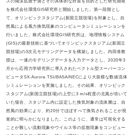
スの飛沫拡散予測とその具体的な対策を目的とした研究開発
を株式会社環境GIS研究所と開始しました。第一段階とし
て、オリンピックスタジアム(新国立競技場)を対象とし、自
然風による風力換気現象のコンピュータシミュレーションを
行いました。株式会社環境GIS研究所は、地理情報システム
(GIS)の最新技術に基づいてオリンピックスタジアム(新国立
競技場)の3次元モデリングデータを構築しました。内田准教
授は、一連のモデリングデータを入力データとし、2020年3
月から応用力学研究所に導入されたベクトル型スーパーコン
ピュータSX-Aurora TSUBASA/NECにより大規模な数値流体
シミュレーションを実施しました。その結果、オリンピック
スタジアム(新国立競技場)の上空に3 m/s程度の北風が吹いて
いた場合、スタジアム内に設定した換気対象の流体層は、自
然風の効果により、約20分でほぼすべて換気されることが視
覚的に明らかになりました。このように、通常は可視化する
ことが難しい流動現象やウイルス等の拡散現象をコンピュー