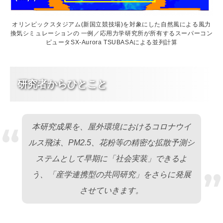
オリンピックスタジアム(新国立競技場)を対象にした自然風による風力
換気シミュレーションの 一例／応用力学研究所が所有するスーパーコン
ピュータSX-Aurora TSUBASAによる並列計算
研究者からひとこと
“
本研究成果を、屋外環境におけるコロナウイ
ルス飛沫、PM2.5、花粉等の精密な拡散予測シ
ステムとして早期に「社会実装」できるよ
”
う、「産学連携型の共同研究」をさらに発展
させていきます。