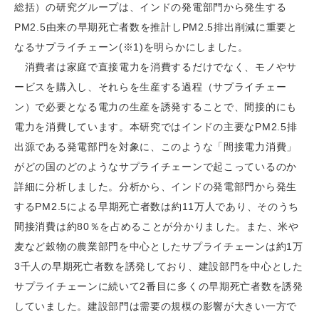
総括）の研究グループは、インドの発電部門から発生する
PM2.5由来の早期死亡者数を推計しPM2.5排出削減に重要と
なるサプライチェーン(※1)を明らかにしました。
消費者は家庭で直接電力を消費するだけでなく、モノやサ
ービスを購入し、それらを生産する過程（サプライチェー
ン）で必要となる電力の生産を誘発することで、間接的にも
電力を消費しています。本研究ではインドの主要なPM2.5排
出源である発電部門を対象に、このような「間接電力消費」
がどの国のどのようなサプライチェーンで起こっているのか
詳細に分析しました。分析から、インドの発電部門から発生
するPM2.5による早期死亡者数は約11万人であり、そのうち
間接消費は約80％を占めることが分かりました。また、米や
麦など穀物の農業部門を中心としたサプライチェーンは約1万
3千人の早期死亡者数を誘発しており、建設部門を中心とした
サプライチェーンに続いて2番目に多くの早期死亡者数を誘発
していました。建設部門は需要の規模の影響が大きい一方で