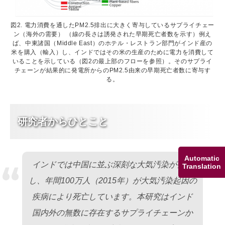
図2. 電力消費を通したPM2.5排出に大きく寄与しているサプライチェー
ン（海外の需要） （線の長さは誘発された早期死亡者数を示す）例え
ば、中東諸国（Middle East）のホテル・レストラン部門がインド産の
米を購入（輸入）し、インドではその米の生産のために電力を消費して
いることを示している（図2の最上部のフローを参照）。そのサプライ
チェーンが結果的に発電所からのPM2.5由来の早期死亡者数に寄与す
る。
研究者からひとこと
Automatic
“
インドでは中国に並ぶ深刻な大気汚染が発生
Translation
し、年間100万人（2015年）が大気汚染起因の
疾病により死亡しています。本研究はインド
国内外の無数に存在するサプライチェーンか