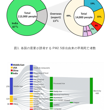
図1. 各国の需要が誘発する PM2.5排出由来の早期死亡者数