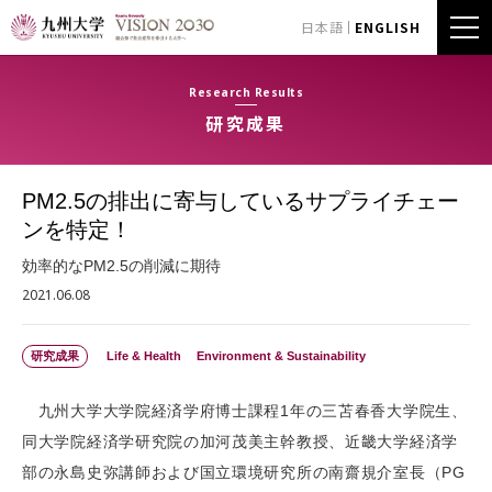
日本語
ENGLISH
Research Results
研究成果
PM2.5の排出に寄与しているサプライチェー
ンを特定！
効率的なPM2.5の削減に期待
2021.06.08
研究成果
Life & Health
Environment & Sustainability
九州大学大学院経済学府博士課程1年の三苫春香大学院生、
同大学院経済学研究院の加河茂美主幹教授、近畿大学経済学
部の永島史弥講師および国立環境研究所の南齋規介室長（PG