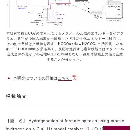
本研究で得たCO2の水素化によるメタノール合成のエネルギーダイアグ
ラム。紫字が今回の結果から解析した各種活性化エネルギーに対応し、
その他の数値は文献値を表す。HCOOa+Ha→H2COOaの活性化エネル
ギー121±8 kJ/molが最も高く、反応が進行する定常状態ではエタノール
合成全体の見かけの活性68±8 kJ/molとなり、銅粉体触媒上の値と合致
することが分かった。
本研究についての詳細は
こちら
掲載論文
【題 名】
Hydrogenation of formate species using atomic
hydrogen on a Cu(111) model catalyst
.（Cu(111)モデル