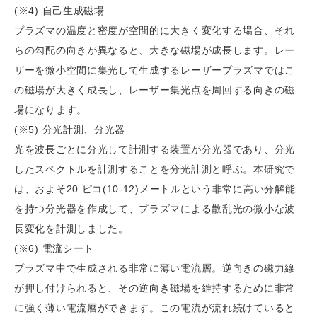
(※4) 自己生成磁場
プラズマの温度と密度が空間的に大きく変化する場合、それ
らの勾配の向きが異なると、大きな磁場が成長します。レー
ザーを微小空間に集光して生成するレーザープラズマではこ
の磁場が大きく成長し、レーザー集光点を周回する向きの磁
場になります。
(※5) 分光計測、分光器
光を波長ごとに分光して計測する装置が分光器であり、分光
したスペクトルを計測することを分光計測と呼ぶ。本研究で
は、およそ20 ピコ(10-12)メートルという非常に高い分解能
を持つ分光器を作成して、プラズマによる散乱光の微小な波
長変化を計測しました。
(※6) 電流シート
プラズマ中で生成される非常に薄い電流層。逆向きの磁力線
が押し付けられると、その逆向き磁場を維持するために非常
に強く薄い電流層ができます。この電流が流れ続けていると