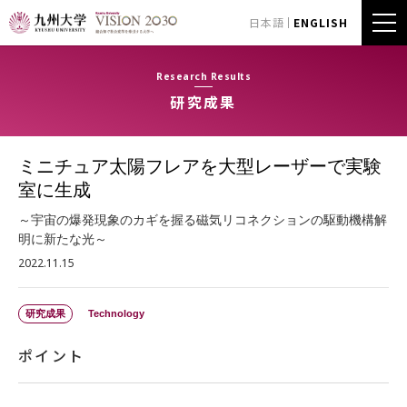
日本語
ENGLISH
Research Results
研究成果
ミニチュア太陽フレアを大型レーザーで実験
室に生成
～宇宙の爆発現象のカギを握る磁気リコネクションの駆動機構解
明に新たな光～
2022.11.15
研究成果
Technology
ポイント