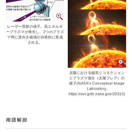
レーザー照射の様子。高エネルギ
ープラズマが発生し、2つのプラズ
マ間に逆向き磁場が自発的に形成
される。
太陽における磁気リコネクション
とプラズマ放出（太陽フレア）の
様子(NASA’s Conceptual Image
Laboratory,
https://svs.gsfc.nasa.gov/20310)
用語解説