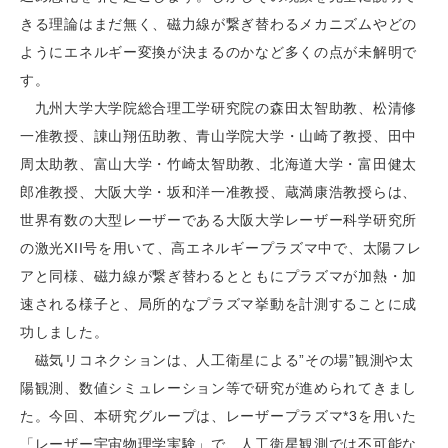
きる理論はまだ無く、磁力線が繋ぎ替わるメカニズムやどの
ようにエネルギー変換が決まるのかなど多くの点が未解明で
す。
九州大学大学院総合理工学研究院の森田太智助教、松清修
一准教授、諌山翔伍助教、青山学院大学・山崎了教授、田中
周太助教、富山大学・竹崎太智助教、北海道大学・富田健太
郎准教授、大阪大学・坂和洋一准教授、蔵満康浩教授らは、
世界有数の大型レーザーである大阪大学レーザー科学研究所
の激光XII号を用いて、高エネルギープラズマ中で、太陽フレ
アと同様、磁力線が繋ぎ替わるとともにプラズマが加熱・加
速される様子と、局所的なプラズマ挙動を計測することに成
功しました。
磁気リコネクションは、人工衛星による”その場”観測や太
陽観測、数値シミュレーション等で研究が進められてきまし
た。今回、本研究グループは、レーザープラズマ*3を用いた
「レーザー宇宙物理学実験」で、人工衛星観測では不可能な