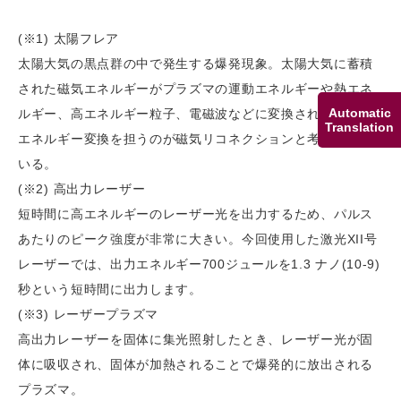
(※1) 太陽フレア
太陽大気の黒点群の中で発生する爆発現象。太陽大気に蓄積
された磁気エネルギーがプラズマの運動エネルギーや熱エネ
Automatic
ルギー、高エネルギー粒子、電磁波などに変換される。この
Translation
エネルギー変換を担うのが磁気リコネクションと考えられて
いる。
(※2) 高出力レーザー
短時間に高エネルギーのレーザー光を出力するため、パルス
あたりのピーク強度が非常に大きい。今回使用した激光XII号
レーザーでは、出力エネルギー700ジュールを1.3 ナノ(10-9)
秒という短時間に出力します。
(※3) レーザープラズマ
高出力レーザーを固体に集光照射したとき、レーザー光が固
体に吸収され、固体が加熱されることで爆発的に放出される
プラズマ。