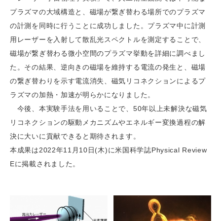
プラズマの大域構造と、磁場が繋ぎ替わる場所でのプラズマ
の計測を同時に行うことに成功しました。プラズマ中に計測
用レーザーを入射して散乱光スペクトルを測定することで、
磁場が繋ぎ替わる微小空間のプラズマ挙動を詳細に調べまし
た。その結果、逆向きの磁場を維持する電流の発生と、磁場
の繋ぎ替わりを示す電流消失、磁気リコネクションによるプ
ラズマの加熱・加速が明らかになりました。
今後、本実験手法を用いることで、50年以上未解決な磁気
リコネクションの駆動メカニズムやエネルギー変換過程の解
決に大いに貢献できると期待されます。
本成果は2022年11月10日(木)に米国科学誌Physical Review
Eに掲載されました。