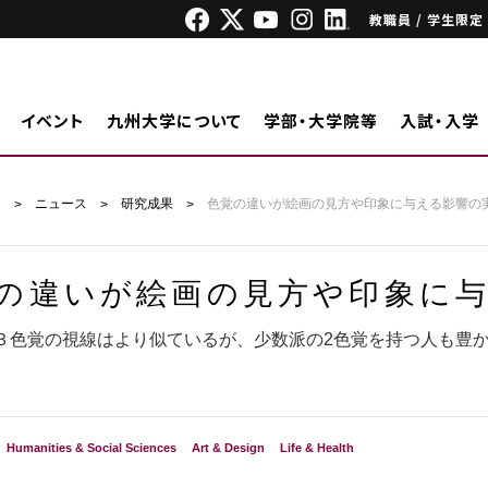
教職員 / 学生限定
イベント
九州大学について
学部・大学院等
入試・入学
ジ
ニュース
研究成果
色覚の違いが絵画の見方や印象に与える影響の
の違いが絵画の見方や印象に
３色覚の視線はより似ているが、少数派の2色覚を持つ人も豊
Humanities & Social Sciences
Art & Design
Life & Health