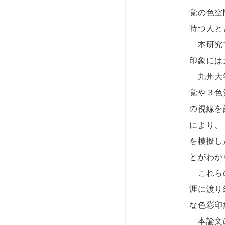
覚の色空
持つ人と
本研究で
印象には
九州大学
覚や３色
の視線を
により、
を模擬し
とがわか
これらの
涯に渡り
な色彩印
本論文は