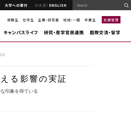
大学への寄付
日本語
ENGLISH
受験生
在学生
企業・研究者
地域・一般
卒業生
危機管理
キャンパスライフ
研究・産学官民連携
国際交流・留学
実証
与える影響の実証
かな印象を得ている