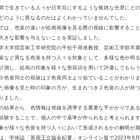
間で生きている人々が日常目にするような複雑な光景にど
どのように異なるのかはよくわかっていませんでした。
は、色覚の違いが絵画画像を見る際の視線に影響すること
大きな影響を与えないことを実証しました。
大学院芸術工学研究院の平松千尋准教授、芸術工学部卒業
覚など異なる色覚を持つ人々を対象として、多様な色や明
計測し、絵画の印象を様々な形容詞を用いて評価してもら
３色覚同士の視線は２色覚同士より似ていることがわかり
た画像を見た時の印象の方が、生まれつき２色覚の人が持
りました。
結果から、色情報は視線を誘導する重要な手がかりである
経験することで、個人の中で基準が作られると考えられま
象が様々な色覚を持つ人々において形成されるかの解明が
、学術誌「英国王立協会紀要」オンライン版で2023年9月