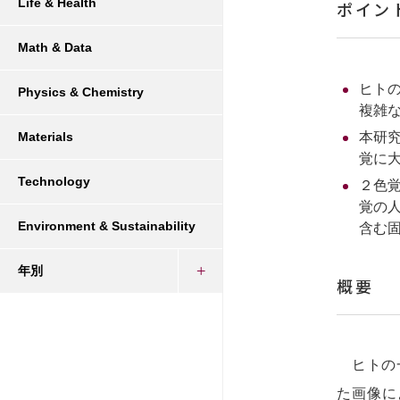
Life & Health
ポイン
Math & Data
ヒト
Physics & Chemistry
複雑
本研
Materials
覚に
Technology
２色
覚の
Environment & Sustainability
含む
年別
概要
ヒトの一
た画像に