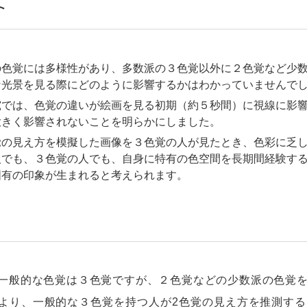
ト
の色覚には多様性があり、多数派の３色覚以外に２色覚など少
な光景を見る際にどのように影響するかはわかっていませんで
究では、色覚の違いが絵画を見る初期（約５秒間）に視線に影
大きく影響されないことを明らかにしました。
覚の見え方を模擬した画像を３色覚の人が見たとき、色彩に乏
人でも、３色覚の人でも、自身に特有の色空間を長期間経験す
固有の印象が生まれると考えられます。
般的な色覚は３色覚ですが、２色覚などの少数派の色覚を
より、一般的な３色覚を持つ人が2色覚の見え方を推測す