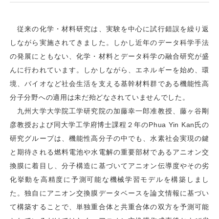
従来の化学・材料研究は、実験を中心に試行錯誤を繰り返
しながら実施されてきました。しかし近年のデータ科学手法
の発展にともない、化学・材料とデータ科学の融合研究が盛
んに行われています。しかしながら、エネルギーを始め、環
境、バイオなど社会生活を支える基幹材料群である機能性高
分子分野への適用は未だ殆どなされていませんでした。
九州大学大学院工学研究院の加藤幸一郎准教授、藤ヶ谷剛
彦教授および同大学工学府博士課程２年のPhua Yin Kan氏の
研究グループは、機能性高分子の中でも、水素社会実現の鍵
と期待される燃料電池や水電解の重要部材であるアニオン交
換膜に着目し、分子構造に基づいてアニオン伝導度やその劣
化挙動を高精度に予測可能な機械学習モデルを構築しまし
た。独自にアニオン交換膜データベースを論文情報に基づい
て構築することで、単独重合体と共重合体の双方を予測可能