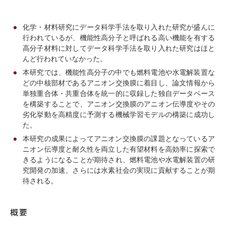
化学・材料研究にデータ科学手法を取り入れた研究が盛んに
行われているが、機能性高分子と呼ばれる高い機能を有する
高分子材料に対してデータ科学手法を取り入れた研究はほと
んど行われていなかった。
本研究では、機能性高分子の中でも燃料電池や水電解装置な
どの中核部材であるアニオン交換膜に着目し、論文情報から
単独重合体・共重合体を統一的に収録した独自データベース
を構築することで、アニオン交換膜のアニオン伝導度やその
劣化挙動を高精度に予測する機械学習モデルの構築に成功し
た。
本研究の成果によってアニオン交換膜の課題となっているア
ニオン伝導度と耐久性を両立した有望材料を高効率に探索で
きるようになることが期待され、燃料電池や水電解装置の研
究開発の加速、さらには水素社会の実現に貢献することが期
待される。
概要