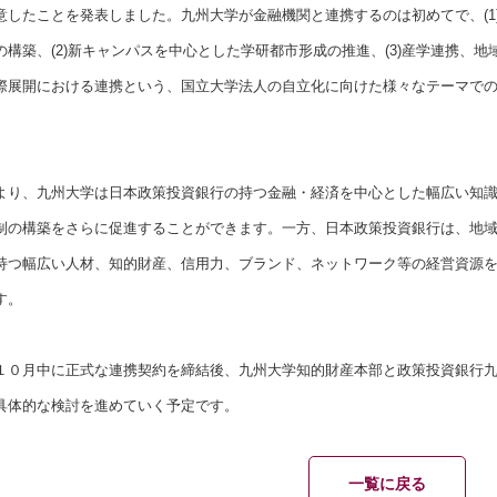
意したことを発表しました。九州大学が金融機関と連携するのは初めてで、(1
構築、(2)新キャンパスを中心とした学研都市形成の推進、(3)産学連携、地域
際展開における連携という、国立大学法人の自立化に向けた様々なテーマで
り、九州大学は日本政策投資銀行の持つ金融・経済を中心とした幅広い知識
制の構築をさらに促進することができます。一方、日本政策投資銀行は、地
持つ幅広い人材、知的財産、信用力、ブランド、ネットワーク等の経営資源
す。
０月中に正式な連携契約を締結後、九州大学知的財産本部と政策投資銀行九
具体的な検討を進めていく予定です。
一覧に戻る