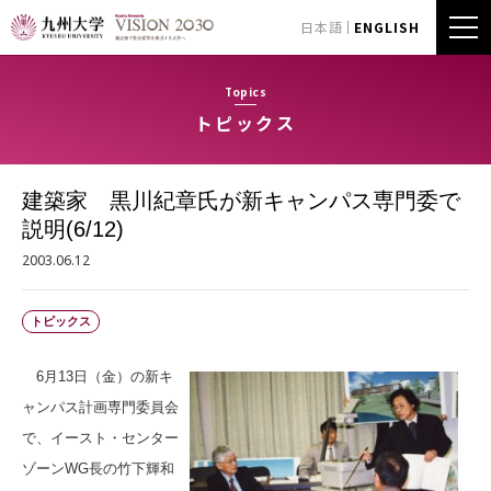
日本語
ENGLISH
Topics
トピックス
建築家 黒川紀章氏が新キャンパス専門委で
説明(6/12)
2003.06.12
トピックス
6月13日（金）の新キ
ャンパス計画専門委員会
で、イースト・センター
ゾーンWG長の竹下輝和