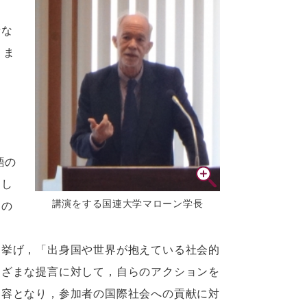
者な
りま
用語の
題し
講演をする国連大学マローン学長
国の
挙げ，「出身国や世界が抱えている社会的
まざまな提言に対して，自らのアクションを
内容となり，参加者の国際社会への貢献に対