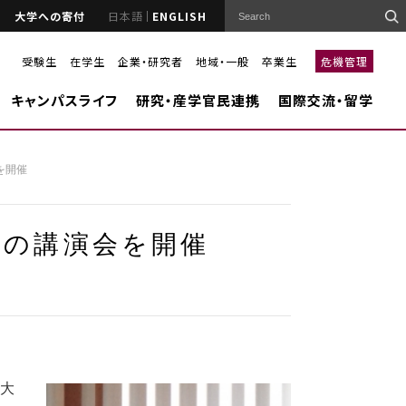
大学への寄付
日本語
ENGLISH
受験生
在学生
企業・研究者
地域・一般
卒業生
危機管理
キャンパスライフ
研究・産学官民連携
国際交流・留学
を開催
長の講演会を開催
連大