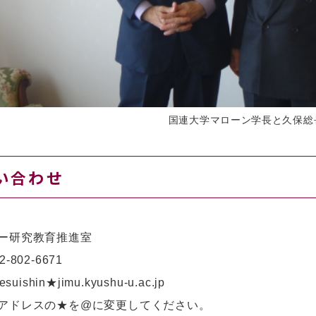
国連大学マローン学長と久保総
い合わせ
ー研究教育推進室
2-802-6671
suishin★jimu.kyushu-u.ac.jp
アドレスの★を@に変更してください。