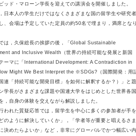
ビッド・マローン学長を迎えての講演会を開催しました。
日本人の学生だけではなくさまざまな国の留学生や研究
し、会場は予定していた定員の約50名で埋まり，満席とな
，久保総長の挨拶の後，「Global Sustainable
pment and Inclusive Wealth（世界の持続可能な発展と新国
に「International Development: A Contradiction in
How Might We Best Interpret the ※SDGs?（国際開発：
国連「持続可能な開発目標」を如何に解釈するか？）」と
ン学長がさまざまな課題や国連大学をはじめとした世界各
を，自身の体験を交えながら解説しました。
われた質疑応答では，留学生を中心に多くの参加者が手を
どのように解決していくか」，「学者等が重要と唱えるさ
に決めたらよいか」など，非常にグローバルでかつ幅広い