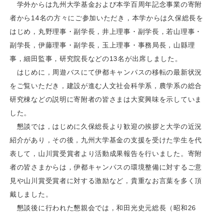
学外からは九州大学基金および本学百周年記念事業の寄附
者から14名の方々にご参加いただき，本学からは久保総長を
はじめ，丸野理事・副学長，井上理事・副学長，若山理事・
副学長，伊藤理事・副学長，玉上理事・事務局長，山縣理
事，細田監事，研究院長などの13名が出席しました。
はじめに，周遊バスにて伊都キャンパスの移転の最新状況
をご覧いただき，建設が進む人文社会科学系，農学系の総合
研究棟などの説明に寄附者の皆さまは大変興味を示していま
した。
懇談では，はじめに久保総長より歓迎の挨拶と大学の近況
紹介があり，その後，九州大学基金の支援を受けた学生を代
表して，山川賞受賞者より活動成果報告を行いました。寄附
者の皆さまからは，伊都キャンパスの環境整備に対するご意
見や山川賞受賞者に対する激励など，貴重なお言葉を多く頂
戴しました。
懇談後に行われた懇親会では，和田光史元総長（昭和26