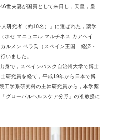
ペ6世夫妻が国賓として来日し，天皇，皇
人研究者（約10名）」に選ばれた，薬学
eiro（ホセ マニュエル マルチネス カアベイ
カルメン ベラ氏（スペイン王国 経済・
を行いました。
スク地方の出身で，スペインバスク自治州大学で博士
士研究員を経て，平成19年から日本で博
学院工学系研究科の主幹研究員から，本学薬
た「グローバルヘルスケア分野」の准教授に