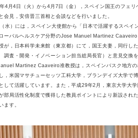
年4月4日（火）から4月7日（金），スペイン国王のフェリ
と会見，安倍晋三首相と会談などを行いました。
（水）には，スペイン大使館から「日本で活躍するスペイン
ーバルヘルスケア分野のJose Manuel Martinez Caav
授が，日本科学未来館（東京都）にて，国王夫妻，同行した
 調査・開発・イノベーション担当総局長官）と意見交換
Manuel Martinez Caaveiro准教授は，スペインバ
し，米国マサチューセッツ工科大学，ブランデイズ大学で博
として活躍しています。また，平成29年2月，東京大学大
が部局活性化制度で獲得した教員ポイントにより新設され
います。