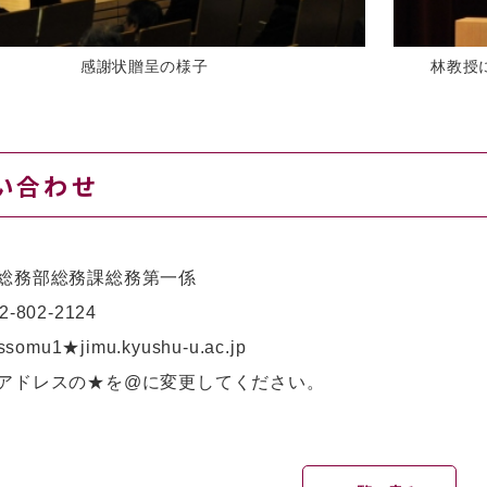
感謝状贈呈の様子
林教授
い合わせ
総務部総務課総務第一係
2-802-2124
ssomu1★jimu.kyushu-u.ac.jp
アドレスの★を@に変更してください。