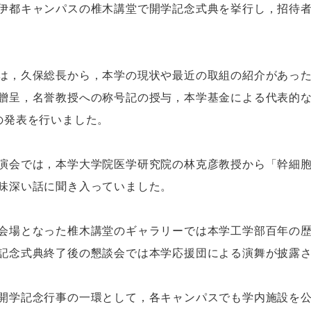
伊都キャンパスの椎木講堂で開学記念式典を挙行し，招待者
，久保総長から，本学の現状や最近の取組の紹介があった
贈呈，名誉教授への称号記の授与，本学基金による代表的
の発表を行いました。
会では，本学大学院医学研究院の林克彦教授から「幹細胞
味深い話に聞き入っていました。
場となった椎木講堂のギャラリーでは本学工学部百年の歴
記念式典終了後の懇談会では本学応援団による演舞が披露
学記念行事の一環として，各キャンパスでも学内施設を公