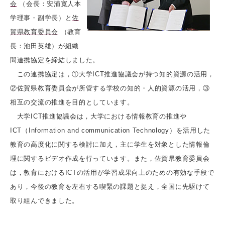
会
（会長：安浦寛人本
学理事・副学長）と
佐
賀県教育委員会
（教育
長：池田英雄）が組織
間連携協定を締結しました。
この連携協定は，①大学ICT推進協議会が持つ知的資源の活用，
②佐賀県教育委員会が所管する学校の知的・人的資源の活用，③
相互の交流の推進を目的としています。
大学ICT推進協議会は，大学における情報教育の推進や
ICT（Information and communication Technology）を活用した
教育の高度化に関する検討に加え，主に学生を対象とした情報倫
理に関するビデオ作成を行っています。また，佐賀県教育委員会
は，教育におけるICTの活用が学習成果向上のための有効な手段で
あり，今後の教育を左右する喫緊の課題と捉え，全国に先駆けて
取り組んできました。