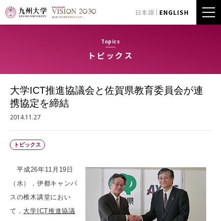
日本語
ENGLISH
Topics
トピックス
大学ICT推進協議会と佐賀県教育委員会が連
携協定を締結
2014.11.27
トピックス
平成26年11月19日
（水），伊都キャンパ
スの椎木講堂におい
て，
大学ICT推進協議