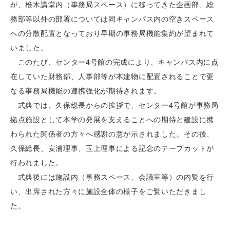
が、椎木講堂内（事務局スペース）に移ってきた企画部、総
務部等以外の部署については同キャンパス内の空きスペース
への分散配置となっており早期の事務局機能集約が望まれて
いました。
このたび、センター4号館の完成により、キャンパス内に点
在していた財務部、人事部等が本建物に配置されることで更
なる事務局機能の連携強化が期待されます。
式典では、久保総長からの挨拶で、センター4号館が事務局
拠点施設として本学の発展を支えることへの期待と建設に携
わられた関係者の方々へ感謝の意が示されました。その後、
久保総長、安浦理事、玉上理事による記念のテープカットが
行われました。
式典後には施設内（事務スペース、会議室等）の内覧を行
い、出席された方々に施設全体の様子をご覧いただきまし
た。