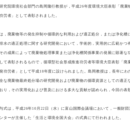
究院環境社会部門の島岡隆行教授が，平成26年度環境大臣表彰「廃棄
功労者」として表彰されました。
，廃棄物等の発生抑制や循環的な利用および適正処分，または浄化槽
排水の適正処理に関する研究開発において，学術的，実用的に広範かつ
その成果によって廃棄物処理事業または浄化槽関係事業の発展に顕著な
して表彰されるもので，循環型社会形成推進功労者等環境大臣表彰「廃
発功労者」として平成18年度に設けられました。島岡教授は，長年にわ
全な廃棄物最終処分場の研究開発および廃棄物の循環資源としての適正
おり，その実用化および普及における多大な貢献が認められ，今回の表
式は，平成26年10月22日（水）に富山国際会議場において，一般財団
ンターが主催した「生活と環境全国大会」の式典にて行われました。