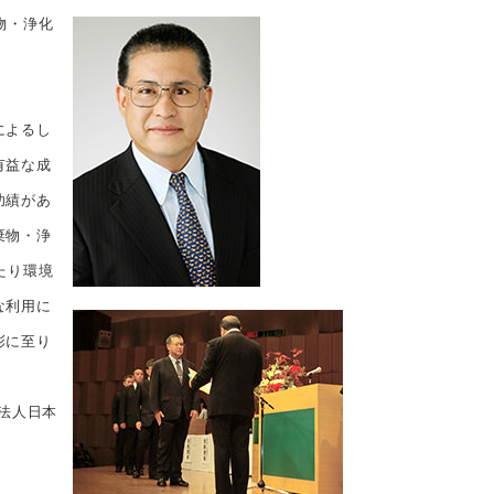
物・浄化
によるし
有益な成
功績があ
棄物・浄
たり環境
な利用に
彰に至り
法人日本