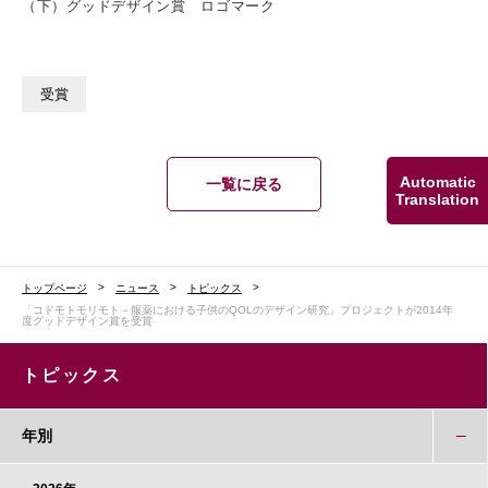
（下）グッドデザイン賞 ロゴマーク
受賞
Automatic
一覧に戻る
Translation
トップページ
ニュース
トピックス
「コドモトモリモト－服薬における子供のQOLのデザイン研究」プロジェクトが2014年
度グッドデザイン賞を受賞
トピックス
年別