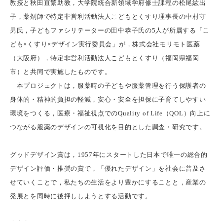
教授と秋田直繁助教，大学院統合新領域学府修士課程の松尾紘出
子，薬剤師で特定非営利活動法人こどもとくすり理事長の中村守
男氏，子どもファシリテーターの田中恭子氏の5人が所属する「こ
ども×くすり×デザイン実行委員会」が，株式会社モリモト医薬
（大阪府），特定非営利活動法人こどもとくすり（福岡県福岡
市）と共同で実施したものです。
本プロジェクトは，服薬時の子どもや服薬管理を行う保護者の
身体的・精神的負担の軽減，安心・安全を担保に子育てしやすい
環境をつくる，医療・福祉視点でのQuality of Life（QOL）向上に
つながる服薬のデザインの可視化を目的とした調査・研究です。
グッドデザイン賞は，1957年にスタートした日本で唯一の総合的
デザイン評価・推奨の賞で，「優れたデザイン」を社会に普及さ
せていくことで，私たちの生活をより豊かにすることと，産業の
発展とを同時に後押ししようとする活動です。