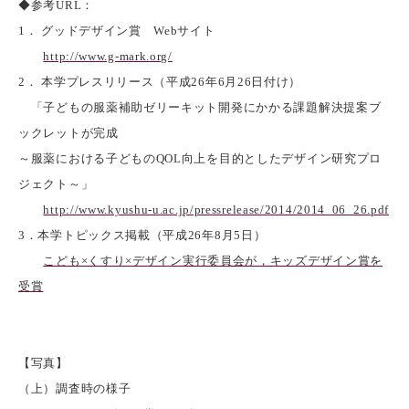
◆参考URL：
1． グッドデザイン賞 Webサイト
http://www.g-mark.org/
2． 本学プレスリリース（平成26年6月26日付け）
「子どもの服薬補助ゼリーキット開発にかかる課題解決提案ブ
ックレットが完成
～服薬における子どものQOL向上を目的としたデザイン研究プロ
ジェクト～」
http://www.kyushu-u.ac.jp/pressrelease/2014/2014_06_26.pdf
3．本学トピックス掲載（平成26年8月5日）
こども×くすり×デザイン実行委員会が，キッズデザイン賞を
受賞
【写真】
（上）調査時の様子