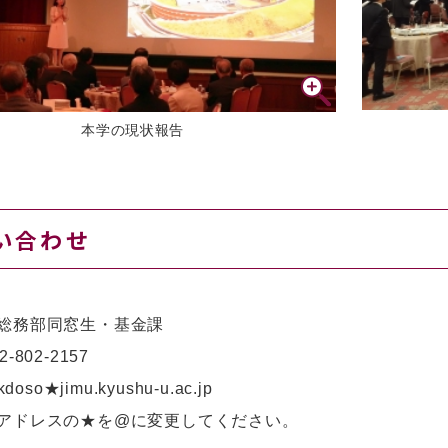
本学の現状報告
い合わせ
総務部同窓生・基金課
2-802-2157
doso★jimu.kyushu-u.ac.jp
アドレスの★を@に変更してください。