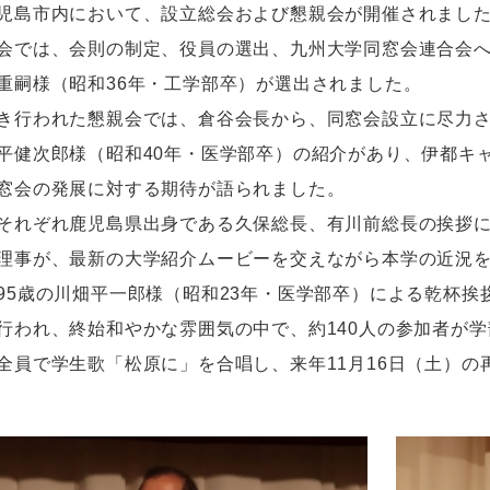
児島市内において、設立総会および懇親会が開催されまし
では、会則の制定、役員の選出、九州大学同窓会連合会へ
重嗣様（昭和36年・工学部卒）が選出されました。
行われた懇親会では、倉谷会長から、同窓会設立に尽力さ
平健次郎様（昭和40年・医学部卒）の紹介があり、伊都キ
窓会の発展に対する期待が語られました。
れぞれ鹿児島県出身である久保総長、有川前総長の挨拶に
理事が、最新の大学紹介ムービーを交えながら本学の近況
5歳の川畑平一郎様（昭和23年・医学部卒）による乾杯挨
行われ、終始和やかな雰囲気の中で、約140人の参加者が
員で学生歌「松原に」を合唱し、来年11月16日（土）の