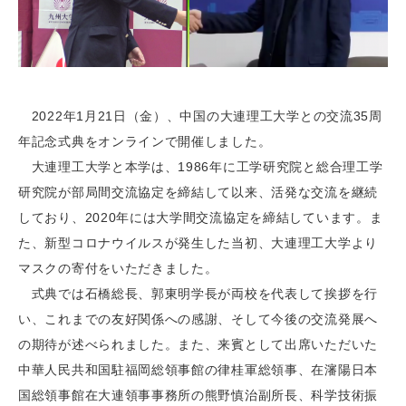
2022年1月21日（金）、中国の大連理工大学との交流35周
年記念式典をオンラインで開催しました。
大連理工大学と本学は、1986年に工学研究院と総合理工学
研究院が部局間交流協定を締結して以来、活発な交流を継続
しており、2020年には大学間交流協定を締結しています。ま
た、新型コロナウイルスが発生した当初、大連理工大学より
マスクの寄付をいただきました。
式典では石橋総長、郭東明学長が両校を代表して挨拶を行
い、これまでの友好関係への感謝、そして今後の交流発展へ
の期待が述べられました。また、来賓として出席いただいた
中華人民共和国駐福岡総領事館の律桂軍総領事、在瀋陽日本
国総領事館在大連領事事務所の熊野慎治副所長、科学技術振