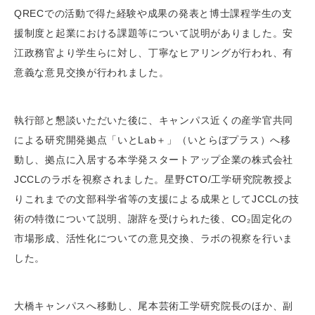
QRECでの活動で得た経験や成果の発表と博士課程学生の支
援制度と起業における課題等について説明がありました。安
江政務官より学生らに対し、丁寧なヒアリングが行われ、有
意義な意見交換が行われました。
執行部と懇談いただいた後に、キャンパス近くの産学官共同
による研究開発拠点「いとLab＋」（いとらぼプラス）へ移
動し、拠点に⼊居する本学発スタートアップ企業の株式会社
JCCLのラボを視察されました。星野CTO/工学研究院教授よ
りこれまでの文部科学省等の支援による成果としてJCCLの技
術の特徴について説明、謝辞を受けられた後、CO₂固定化の
市場形成、活性化についての意見交換、ラボの視察を行いま
した。
大橋キャンパスへ移動し、尾本芸術工学研究院長のほか、副