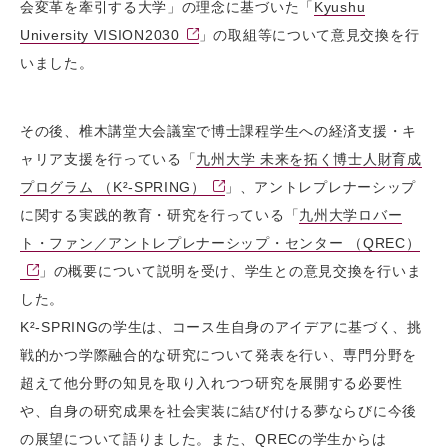
会変⾰を牽引する⼤学」の理念に基づいた「
Kyushu
University VISION2030
」の取組等について意⾒交換を⾏
いました。
その後、椎木講堂大会議室で博士課程学生への経済支援・キ
ャリア支援を行っている「
九州大学 未来を拓く博士人財育成
プログラム （K²-SPRING）
」、アントレプレナーシップ
に関する実践的教育・研究を行っている「
九州大学ロバー
ト・ファン／アントレプレナーシップ・センター （QREC）
」の概要について説明を受け、学生との意見交換を行いま
した。
K²-SPRINGの学生は、コース生自身のアイデアに基づく、挑
戦的かつ学際融合的な研究について発表を行い、専門分野を
超えて他分野の知見を取り入れつつ研究を展開する必要性
や、自身の研究成果を社会実装に結び付ける夢ならびに今後
の展望について語りました。また、QRECの学生からは