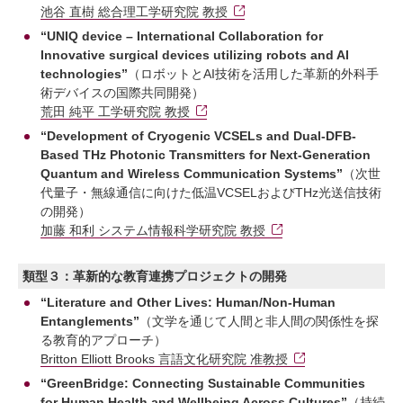
池谷 直樹 総合理工学研究院 教授
“UNIQ device – International Collaboration for
Innovative surgical devices utilizing robots and AI
technologies”
（ロボットとAI技術を活用した革新的外科手
術デバイスの国際共同開発）
荒田 純平 工学研究院 教授
“Development of Cryogenic VCSELs and Dual-DFB-
Based THz Photonic Transmitters for Next-Generation
Quantum and Wireless Communication Systems”
（次世
代量子・無線通信に向けた低温VCSELおよびTHz光送信技術
の開発）
加藤 和利 システム情報科学研究院 教授
類型３：革新的な教育連携プロジェクトの開発
“Literature and Other Lives: Human/Non-Human
Entanglements”
（文学を通じて人間と非人間の関係性を探
る教育的アプローチ）
Britton Elliott Brooks 言語文化研究院 准教授
“GreenBridge: Connecting Sustainable Communities
for Human Health and Wellbeing Across Cultures”
（持続