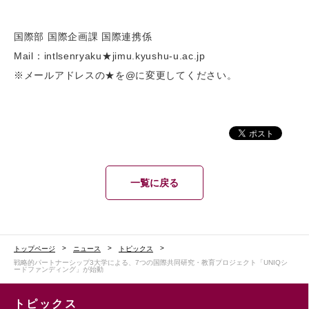
国際部 国際企画課 国際連携係
Mail：intlsenryaku★jimu.kyushu-u.ac.jp
※メールアドレスの★を@に変更してください。
一覧に戻る
トップページ
ニュース
トピックス
戦略的パートナーシップ3大学による、7つの国際共同研究・教育プロジェクト「UNIQシ
ードファンディング」が始動
トピックス