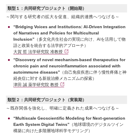
類型１：共同研究プロジェクト（開始期）
～関与する研究者の拡大を促進、組織的連携へつなげる～
“Bridging Voices and Institutions: AI-Driven Integration
of Narratives and Policies for Multicultural
Inclusion”
（多文化共生社会の実現に向け、AIを活用して物
語と政策を統合する法学的アプローチ）
大賀 哲 法学研究院 准教授
“Discovery of novel mechanism-based therapeutics for
chronic pain and neuroinflammation associated with
autoimmune diseases”
（自己免疫疾患に伴う慢性疼痛と神
経炎症に対する新規治療メカニズムの探索）
津田 誠 薬学研究院 教授
類型２：共同研究プロジェクト（実装期）
～既存関係を強化し、明確に定義された成果へつなげる～
“Multiscale Geoscientific Modeling for Next-generation
Earth System Digital Twins”
（地球環境のデジタルツイン
構築に向けた多階層地球科学モデリング）