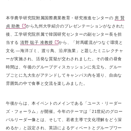
本学農学研究院附属国際農業教育・研究推進センターの
房 賢
貞 助教
から九州大学紹介のプレゼンテーションがなされた
後、工学研究院所属で韓国研究センターの副センター長を担
当する
清野 聡子 准教授
から、「対馬暖流がつなぐ環境と
文化 ―海洋ゴミ、渡り鳥、沿岸漁業」と題したミニレクチャ
ーが実施され、活発な質疑が交わされました。その後の昼食
時間は、午後のグループディスカッションに先立ち、グルー
プごとに九大生がアテンドしてキャンパス内を巡り、自由な
雰囲気の中で食事と交流を楽しみました。
午後からは、本イベントのメインである「ユース・リーダー
ズ・フォーラム」が開催。今年のテーマは「21世紀のグロー
バルリーダー像とは、そして、若者主導で文化理解をどう深
めるか」と設定され、英語によるディベートとグループワー