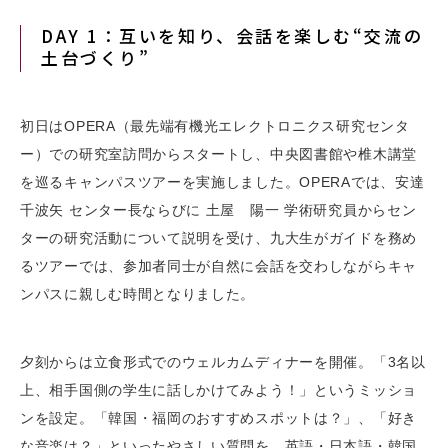
DAY 1：互いを知り、会話を楽しむ“交流の
土台づくり”
初日はOPERA（最先端有機光エレクトロニクス研究センタ
ー）での研究室訪問からスタートし、中央図書館や椎木講堂
を巡るキャンパスツアーを実施しました。OPERAでは、安達
千波矢 センター長ならびに 土屋 陽一 学術研究員からセン
ターの研究活動について説明を受け、九大生がガイドを務め
るツアーでは、参加者同士が自然に会話を交わしながらキャ
ンパスに親しむ時間となりました。
夕刻からは立食形式でのウェルカムディナーを開催。「3名以
上、相手国側の学生に話しかけてみよう！」というミッショ
ンを設定。「韓国・福岡のおすすめスポットは？」、「好き
な音楽は？」といったやさしい質問を、英語・日本語・韓国