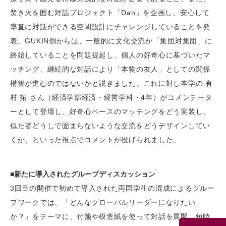
焚き火を囲む対話プロジェクト「Dan」を企画し、安心して
率直に対話ができる空間設計にチャレンジしていることを発
表。GUKIN側からは、一般的に文化交流が「集団対集団」に
終始していることを問題提起し、個人の好奇心に基づいたマ
ッチング、継続的な対話により「本物の友人」としての関係
構築が進むのではないかと説きました。これに対し本学の 有
村 拓 さん（経済学部経済・経営学科・4年）がコメンテータ
ーとして登壇し、好奇心ベースのマッチングをどう実装し、
似た者どうしで固まらないような交流をどうデザインしてい
くか、といった視点でコメントが投げられました。
■新たに導入されたグループディスカッション
3回目の開催で初めて導入された両国学生の混成によるグルー
プワークでは、「どんなグローバルリーダーになりたい
か？」をテーマに、付箋や模造紙を使って対話を展開。短時