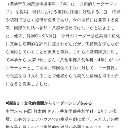
（農学部生物資源環境学科・2年）は「共創的リーダーシッ
プ」 を提唱。現代における複雑な課題に対処するには、権威
や統制ではなく協働が必要であり、今の世代には発言する勇
気、国際的対話へ参加・共感が必要ではないかと説きまし
た。他方、韓国GUKIN側は、今日のリーダーは超高速の変化
に直面し短期的な評判に流されがちだが、価値観を保ちなが
ら適応していくことが重要と強調。これらの基調講演に対し
て本学から 大森 雄生 さん（共創学部共創学科・4年）がコメ
ンテーターとして登壇。韓国側の主張に対して、「一貫性」
の視点を取り入れることで他者から長期的な信頼を得る土台
になると提案しました。
■議論２：文化的側面からリーダーシップをみる
本学から 内田 祥太朗 さん（共創学部共創学科・2年）が登
壇。自身のシェアハウスでの生活を例に挙げ、人と人との摩
擦を乗り越えるには実践的な対話が必要であること、また、