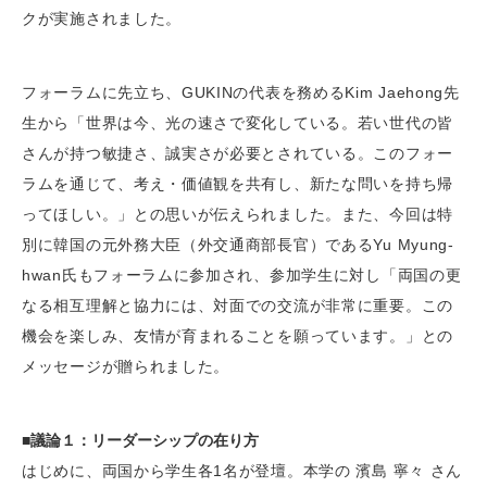
クが実施されました。
フォーラムに先立ち、GUKINの代表を務めるKim Jaehong先
生から「世界は今、光の速さで変化している。若い世代の皆
さんが持つ敏捷さ、誠実さが必要とされている。このフォー
ラムを通じて、考え・価値観を共有し、新たな問いを持ち帰
ってほしい。」との思いが伝えられました。また、今回は特
別に韓国の元外務大臣（外交通商部長官）であるYu Myung-
hwan氏もフォーラムに参加され、参加学生に対し「両国の更
なる相互理解と協力には、対面での交流が非常に重要。この
機会を楽しみ、友情が育まれることを願っています。」との
メッセージが贈られました。
■議論１：リーダーシップの在り方
はじめに、両国から学生各1名が登壇。本学の 濱島 寧々 さん