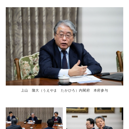
上山 隆大（うえやま たかひろ）内閣府 本府参与