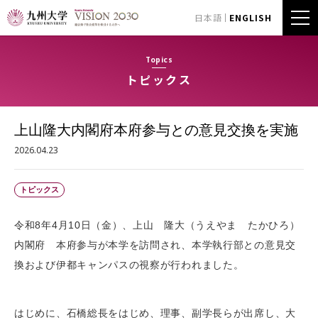
日本語
ENGLISH
Topics
トピックス
上山隆大内閣府本府参与との意見交換を実施
2026.04.23
トピックス
令和8年4月10日（金）、上山 隆大（うえやま たかひろ）
内閣府 本府参与が本学を訪問され、本学執行部との意見交
換および伊都キャンパスの視察が行われました。
はじめに、石橋総長をはじめ、理事、副学長らが出席し、大