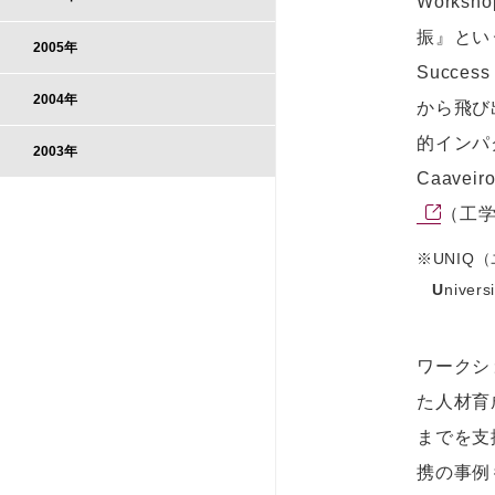
Work
振』という意
2005年
Succ
2004年
から飛び
的インパ
2003年
Caave
（工
※UNIQ
U
nivers
ワークシ
た人材育
までを支
携の事例