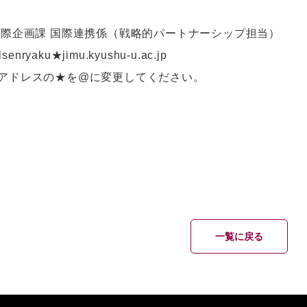
国際企画課 国際連携係（戦略的パートナーシップ担当）
lsenryaku★jimu.kyushu-u.ac.jp
アドレスの★を@に変更してください。
一覧に戻る