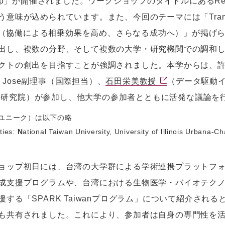
shop」が開催されました。ワークショップのタイトルにあるRe
味が込められています。また、今回のテーマには「Transition to Be
ess（協働による相乗効果を高め、さらなる成功へ）」が掲
出し、複数の分野、そして複数の大学・研究機関での調和
クトの創出を目指すことが強調されました。本学からは、
iro Jose副理事（国際担当）、
石田栄美教授
（データ駆動
学研究院）が参加し、他大学の参加者とともに活発な議論を
（ユニーク）は以下の略
ities:
N
ational Taiwan University, University of
I
llinois Urbana-C
ョップ初日には、台湾の大学群による学術連携プラットフォ
成支援プログラムや、台湾における生物医学・バイオテク
援する「SPARK Taiwanプログラム」について紹介さ
も共有されました。これにより、参加者は自身の専門性を