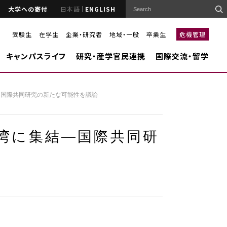
大学への寄付
日本語
ENGLISH
受験生
在学生
企業・研究者
地域・一般
卒業生
危機管理
キャンパスライフ
研究・産学官民連携
国際交流・留学
―国際共同研究の新たな可能性を議論
湾に集結―国際共同研