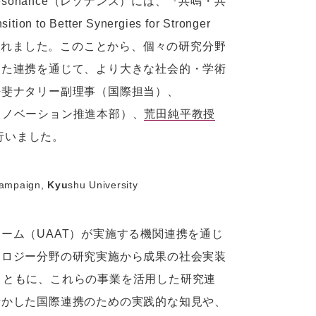
sonance（レゾナンス）には、『共鳴・共
tter Synergies for Stronger
げられました。このことから、個々の研究分野
した連携を通じて、より大きな社会的・学術
許斐ナタリー副理事（国際担当）、
イノベーション推進本部）、
荒田純平教授
行いました。
hampaign,
Kyu
shu University
ーム（UAAT）が実施する機関連携を通じ
ノロジー分野の研究実施から成果の社会実装
れるとともに、これらの事業を活用した研究連
活かした国際連携のための実践的な知見や、