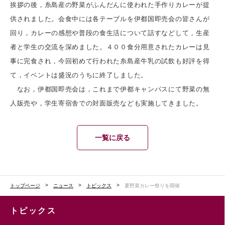
挨拶の後，糸島産の野菜がふんだんに使われた手作りカレーが提
供されました。会食中には各テーブルを伊都国即売会の皆さんが
回り，カレーの感想や普段の食生活について話すなどして，生産
者と学生の交流を深めました。４００食分用意されたカレーは見
事に完食され，今回初めて行われた糸島産牛乳の試飲も好評を得
て，イベントは盛況のうちに終了しました。
なお，伊都国即売会は，これまで伊都キャンパスにて野菜の無
人販売や，学生寄宿舎での対面販売なども実施してきました。
一覧に戻る
トップページ
ニュース
トピックス
夏野菜カレー祭りを開催
トピックス