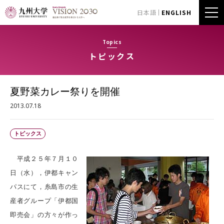
日本語
ENGLISH
Topics
トピックス
夏野菜カレー祭りを開催
2013.07.18
トピックス
平成２５年７月１０
日（水），伊都キャン
パスにて，糸島市の生
産者グループ「伊都国
即売会」の方々が作っ