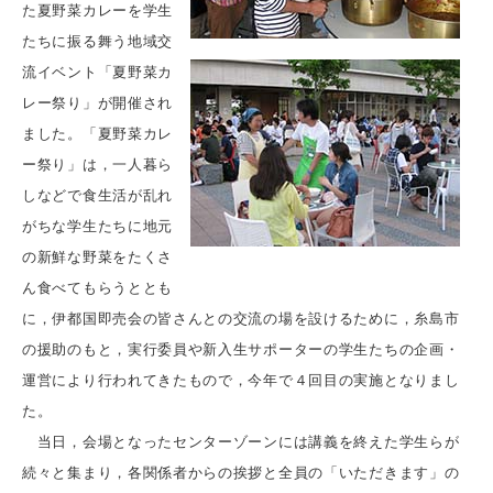
た夏野菜カレーを学生
たちに振る舞う地域交
流イベント「夏野菜カ
レー祭り」が開催され
ました。「夏野菜カレ
ー祭り」は，一人暮ら
しなどで食生活が乱れ
がちな学生たちに地元
の新鮮な野菜をたくさ
ん食べてもらうととも
に，伊都国即売会の皆さんとの交流の場を設けるために，糸島市
の援助のもと，実行委員や新入生サポーターの学生たちの企画・
運営により行われてきたもので，今年で４回目の実施となりまし
た。
当日，会場となったセンターゾーンには講義を終えた学生らが
続々と集まり，各関係者からの挨拶と全員の「いただきます」の