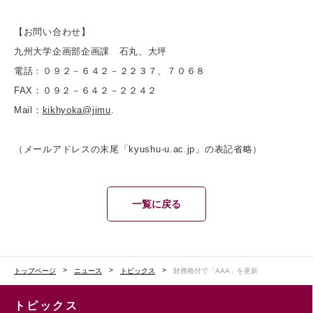
【お問い合わせ】
九州大学企画部企画課 石丸、大坪
電話：０９２－６４２－２２３７、７０６８
FAX：０９２－６４２－２２４２
Mail：
kikhyoka@jimu
.
（メールアドレスの末尾「kyushu-u.ac.jp」の表記省略）
一覧に戻る
トップページ
ニュース
トピックス
財務格付で「AAA」を更新
トピックス