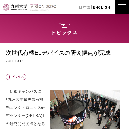
日本語
ENGLISH
Topics
トピックス
次世代有機ELデバイスの研究拠点が完成
2011.10.13
トピックス
伊都キャンパスに
｢
九州大学最先端有機
光エレクトロニクス研
究センター(OPERA)
｣
の研究開発拠点となる