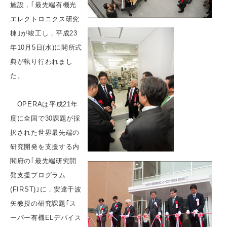
施設，｢最先端有機光
エレクトロニクス研究
棟｣が竣工し，平成23
年10月5日(水)に開所式
典が執り行われまし
た。
OPERAは平成21年
度に全国で30課題が採
択された世界最先端の
研究開発を支援する内
閣府の｢最先端研究開
発支援プログラム
(FIRST)｣に，安達千波
矢教授の研究課題｢ス
ーパー有機ELデバイス