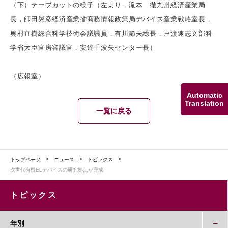
（下）テープカットの様子（左より，滝本 徹九州経済産業局
長，師田晃彦経済産業省商務情報政策局デバイス産業戦略室長，
奥村直樹総合科学技術会議議員，有川節夫総長，戸渡速志文部科
学省大臣官房審議官，安達千波矢センター長）
（広報室）
Automatic
Translation
一覧に戻る
トップページ
ニュース
トピックス
次世代有機ELデバイスの研究拠点が完成
トピックス
年別