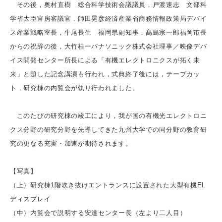
その後，奥村直樹 総合科学技術会議議員，戸渡速志 文部科
学省大臣官房審議官，師田晃彦経済産業省商務情報政策局デバイ
ス産業戦略室長，牛尾長生 福岡県副知事，髙島宗一郎福岡市長
からの祝辞の後，大竹桂一パナソニック株式会社理事／映像デバ
イス開発センター所長による「有機エレクトロニクスが拓く未
来」と題した記念講演も行われ，式典終了後には，テープカッ
ト，研究棟の内覧会が執り行われました。
このたびの研究棟の竣工により，我が国の有機光エレクトロニ
クス分野の研究分野を先導してきた九州大学での同分野の教育研
究の更なる充実・加速が期待されます。
【写真】
（上）研究棟1階吹き抜けエントランスに設置された大型有機EL
ディスプレイ
（中）内覧会で説明する安達センター長（左より二人目）