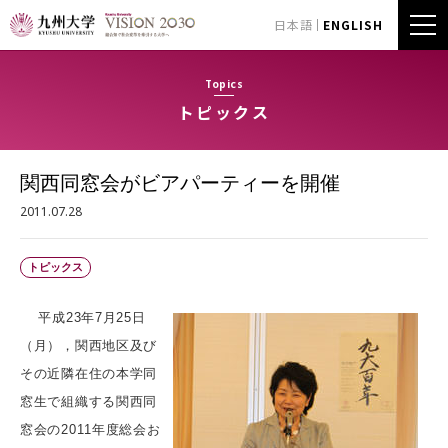
日本語
ENGLISH
Topics
トピックス
関西同窓会がビアパーティーを開催
2011.07.28
トピックス
平成23年7月25日
（月），関西地区及び
その近隣在住の本学同
窓生で組織する関西同
窓会の2011年度総会お