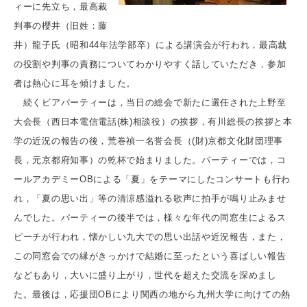
ィーに先立ち，最高裁
判事の櫻井（旧姓：藤
井）龍子氏（昭和44年法学部卒）による講演会が行われ，最高裁
の役割や判事の責務についてわかりやすく話していただき，参加
者は熱心に耳を傾けました。
続くビアパーティーは，当日の総会で新たに選任された上野至
大会長（西日本電信電話(株)相談役）の挨拶，有川総長の挨拶と本
学の近況の報告の後，荒巻禎一名誉会長（(財)京都文化財団理事
長，元京都府知事）の乾杯で始まりました。パーティーでは，コ
ールアカデミーOBによる「夏」をテーマにしたコンサートも行わ
れ，「夏の思い出」等の清涼感溢れる歌声に拍手が鳴り止みませ
んでした。パーティーの後半では，様々な年代の同窓生によるス
ピーチが行われ，懐かしい九大での思い出話や近況報告，また，
この同窓会での縁がきっかけで結婚に至ったという喜ばしい報告
などもあり，大いに盛り上がり，世代を超えた交流を深めまし
た。最後は，応援団OBにより関西の地から九州大学に向けての熱