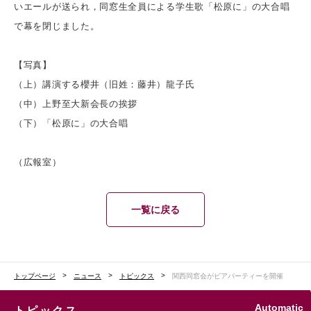
いエールが送られ，同窓生全員による学生歌「松原に」の大合唱
で幕を閉じました。
【写真】
（上）講演する櫻井（旧姓：藤井）龍子氏
（中）上野至大新会長の挨拶
（下）「松原に」の大合唱
（広報室）
一覧に戻る
トップページ
ニュース
トピックス
関西同窓会がビアパーティーを開催
Automatic
トピックス