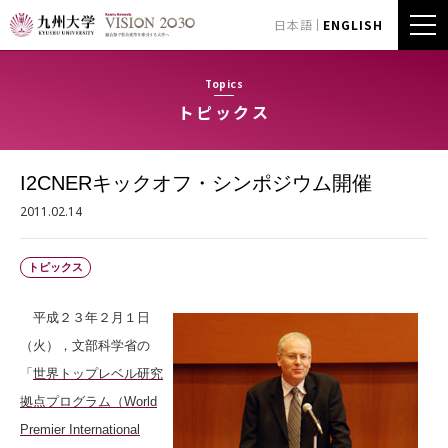
日本語
ENGLISH
Topics
トピックス
I2CNERキックオフ・シンポジウム開催
2011.02.14
トピックス
平成２３年２月１日
（火），文部科学省の
「
世界トップレベル研究
拠点プログラム（World
Premier International