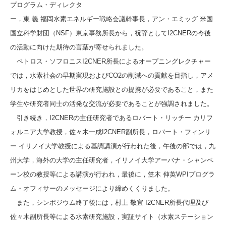
プログラム・ディレクタ
ー，東 義 福岡水素エネルギー戦略会議幹事長，アン・エミッグ 米国
国立科学財団（NSF）東京事務所長から，祝辞としてI2CNERの今後
の活動に向けた期待の言葉が寄せられました。
ペトロス・ソフロニスI2CNER所長によるオープニングレクチャー
では，水素社会の早期実現およびCO2の削減への貢献を目指し，アメ
リカをはじめとした世界の研究施設との提携が必要であること，また
学生や研究者同士の活発な交流が必要であることが強調されました。
引き続き，I2CNERの主任研究者であるロバート・リッチー カリフ
ォルニア大学教授，佐々木一成I2CNER副所長，ロバート・フィンリ
ー イリノイ大学教授による基調講演が行われた後，午後の部では，九
州大学，海外の大学の主任研究者，イリノイ大学アーバナ・シャンペ
ーン校の教授等による講演が行われ，最後に，笠木 伸英WPIプログラ
ム・オフィサーのメッセージにより締めくくりました。
また，シンポジウム終了後には，村上 敬宜 I2CNER所長代理及び
佐々木副所長等による水素研究施設，実証サイト（水素ステーション