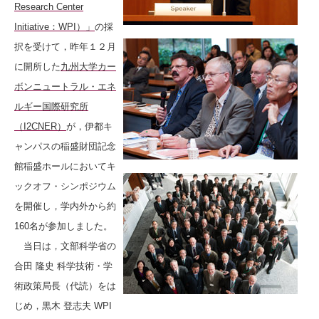
Research Center
Initiative：WPI）」
の採
択を受けて，昨年１２月
に開所した
九州大学カー
ボンニュートラル・エネ
ルギー国際研究所
（I2CNER）
が，伊都キ
ャンパスの稲盛財団記念
館稲盛ホールにおいてキ
ックオフ・シンポジウム
を開催し，学内外から約
160名が参加しました。
当日は，文部科学省の
合田 隆史 科学技術・学
術政策局長（代読）をは
じめ，黒木 登志夫 WPI